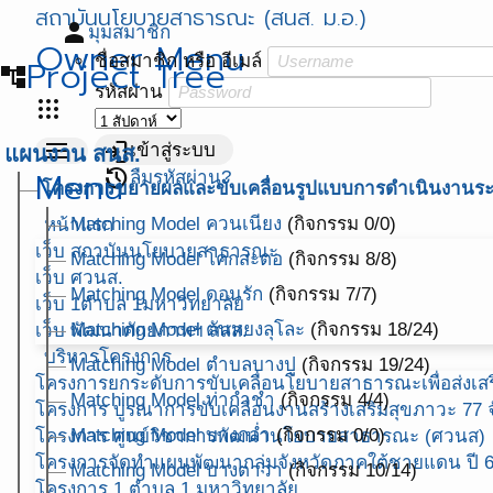
สถาบันนโยบายสาธารณะ (สนส. ม.อ.)
person
มุมสมาชิก
Owner Menu
ชื่อสมาชิก หรือ อีเมล์
Project Tree
account_tree
รหัสผ่าน
apps
menu
login
เข้าสู่ระบบ
แผนงาน สนส.
Menu
restore
ลืมรหัสผ่าน?
โครงการขยายผลและขับเคลื่อนรูปแบบการดำเนินงานระบบ
Matching Model ควนเนียง
(กิจกรรม 0/0)
หน้าแรก
เว็บ สถาบันนโยบายสาธารณะ
Matching Model โคกสะตอ
(กิจกรรม 8/8)
เว็บ ศวนส.
Matching Model ดอนรัก
(กิจกรรม 7/7)
เว็บ 1ตำบล 1มหาวิทยาลัย
Matching Model ตันหยงลุโละ
(กิจกรรม 18/24)
เว็บ พัฒนาศักยภาพฯ สสส.
บริหารโครงการ
Matching Model ตำบลบางปู
(กิจกรรม 19/24)
โครงการยกระดับการขับเคลื่อนโยบายสาธารณะเพื่อส่งเสริ
Matching Model ท่ากำชำ
(กิจกรรม 4/4)
โครงการ บูรณาการขับเคลื่อนงานสร้างเสริมสุขภาวะ 77 จ
Matching Model บางกล่ำ
(กิจกรรม 0/0)
โครงการ ศูนย์วิชาการพัฒนานโยบายสาธารณะ (ศวนส)
โครงการจัดทำแผนพัฒนากลุ่มจังหวัดภาคใต้ชายแดน ปี 
Matching Model บางตาวา
(กิจกรรม 10/14)
โครงการ 1 ตำบล 1 มหาวิทยาลัย