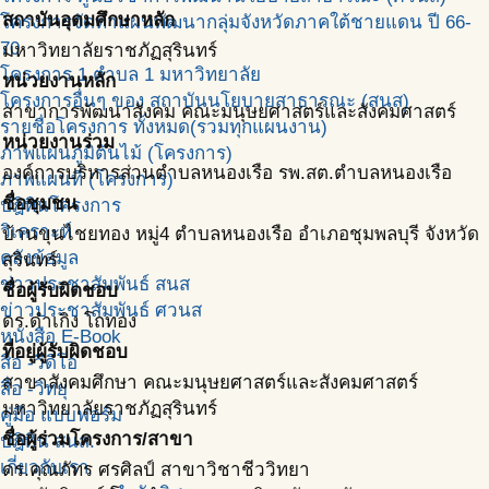
สถาบันอุดมศึกษาหลัก
โครงการจัดทำแผนพัฒนากลุ่มจังหวัดภาคใต้ชายแดน ปี 66-
70
มหาวิทยาลัยราชภัฏสุรินทร์
โครงการ 1 ตำบล 1 มหาวิทยาลัย
หน่วยงานหลัก
โครงการอื่นๆ ของ สถาบันนโยบายสาธารณะ (สนส)
สาขาการพัฒนาสังคม คณะมนุษยศาสตร์และสังคมศาสตร์
รายชื่อโครงการ ทั้งหมด(รวมทุกแผนงาน)
หน่วยงานร่วม
ภาพแผนภูมิต้นไม้ (โครงการ)
องค์การบริหารส่วนตำบลหนองเรือ รพ.สต.ตำบลหนองเรือ
ภาพแผนที่ (โครงการ)
ชื่อชุมชน
ปฎิทินโครงการ
วิเคราะห์
บ้านขุนไชยทอง หมู่4 ตำบลหนองเรือ อำเภอชุมพลบุรี จังหวัด
คลังข้อมูล
สุรินทร์
ข่าวประชาสัมพันธ์ สนส
ชื่อผู้รับผิดชอบ
ข่าวประชาสัมพันธ์ ศวนส
ดร.ดำเกิง โถทอง
หนังสือ E-Book
ที่อยู่ผู้รับผิดชอบ
สื่อ -วีดีโอ
สาขาสังคมศึกษา คณะมนุษยศาสตร์และสังคมศาสตร์
สื่อ -วิทยุ
มหาวิทยาลัยราชภัฏสุรินทร์
คู่มือ แบบฟอร์ม
ชื่อผู้ร่วมโครงการ/สาขา
ปฎิทิน สนส.
เกี่ยวกับเรา
ดร.คุณภัทร ศรศิลป์ สาขาวิชาชีววิทยา