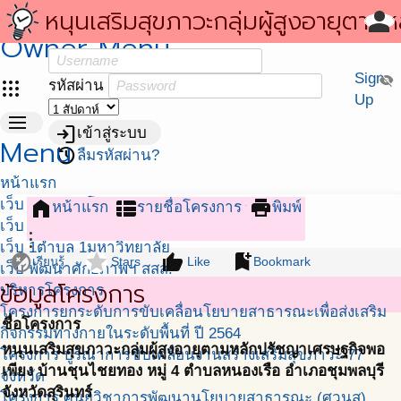
สถาบันนโยบายสาธารณะ (สนส. ม.อ.)
หนุนเสริมสุขภาวะกลุ่มผู้สูงอายุตามห
person
person
มุมสมาชิก
Owner Menu
ชื่อสมาชิก หรือ อีเมล์
ปรัชญาเศรษฐกิจพอเพียง บ้านชุนไ
Sign
visibility_off
apps
รหัสผ่าน
ทอง หมู่ 4 ตำบลหนองเรือ อำเภอ
Up
menu
login
เข้าสู่ระบบ
ชุมพลบุรี จังหวัดสุรินทร์
Menu
restore
ลืมรหัสผ่าน?
หน้าแรก
เว็บ สถาบันนโยบายสาธารณะ
home
view_list
print
หน้าแรก
รายชื่อโครงการ
พิมพ์
เว็บ ศวนส.
more_vert
เว็บ 1ตำบล 1มหาวิทยาลัย
flaky
star
thumb_up
bookmark_add
เรียนรู้
Stars
Like
Bookmark
เว็บ พัฒนาศักยภาพฯ สสส.
ข้อมูลโครงการ
บริหารโครงการ
โครงการยกระดับการขับเคลื่อนโยบายสาธารณะเพื่อส่งเสริม
ชื่อโครงการ
กิจกรรมทางกายในระดับพื้นที่ ปี 2564
หนุนเสริมสุขภาวะกลุ่มผู้สูงอายุตามหลักปรัชญาเศรษฐกิจพอ
โครงการ บูรณาการขับเคลื่อนงานสร้างเสริมสุขภาวะ 77
เพียง บ้านชุนไชยทอง หมู่ 4 ตำบลหนองเรือ อำเภอชุมพลบุรี
จังหวัด
จังหวัดสุรินทร์
โครงการ ศูนย์วิชาการพัฒนานโยบายสาธารณะ (ศวนส)