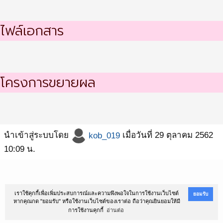
ไฟล์เอกสาร
โครงการขยายผล
นำเข้าสู่ระบบโดย
kob_019
เมื่อวันที่ 29 ตุลาคม 2562
10:09 น.
@Copyright 2016
สถาบันนโยบายสาธารณะ ม.สงขลานครินทร์
เราใช้คุกกี้เพื่อเพิ่มประสบการณ์และความพึงพอใจในการใช้งานเว็บไซต์
ยอมรับ
หากคุณกด "ยอมรับ" หรือใช้งานเว็บไซต์ของเราต่อ ถือว่าคุณยินยอมให้มี
ตำบลหาดใหญ่ อำเภอหาดใหญ่ จังหวัดสงขลา 90110 โทรศัพท์ 074-282900-2
การใช้งานคุกกี้
อ่านต่อ
Powered by
สถาบันนโยบายสาธารณะ ม.สงขลานครินทร์
. Designed by
SoftGanz Group