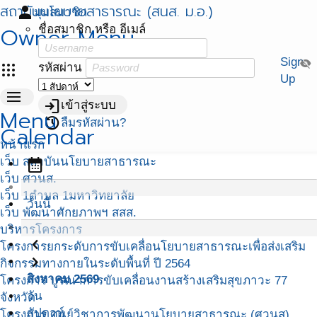
สถาบันนโยบายสาธารณะ (สนส. ม.อ.)
person
มุมสมาชิก
Owner Menu
ชื่อสมาชิก หรือ อีเมล์
Sign
visibility_off
apps
รหัสผ่าน
Up
menu
login
เข้าสู่ระบบ
Menu
restore
ลืมรหัสผ่าน?
Calendar
หน้าแรก
เว็บ สถาบันนโยบายสาธารณะ
calendar_month
เว็บ ศวนส.
เว็บ 1ตำบล 1มหาวิทยาลัย
วันนี้
เว็บ พัฒนาศักยภาพฯ สสส.
บริหารโครงการ
navigate_before
โครงการยกระดับการขับเคลื่อนโยบายสาธารณะเพื่อส่งเสริม
navigate_next
กิจกรรมทางกายในระดับพื้นที่ ปี 2564
สิงหาคม 2569
โครงการ บูรณาการขับเคลื่อนงานสร้างเสริมสุขภาวะ 77
วัน
จังหวัด
สัปดาห์
โครงการ ศูนย์วิชาการพัฒนานโยบายสาธารณะ (ศวนส)