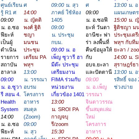
ศูนย์เรียน
ศ
09:00 น.
สุว
ศ
13:00 น.
อ
รู้ R1 ศ
14:00
ภาคย์ ใช้ห้อง
09:00
แผนเกษตรพ
09:00
น.
ญัตติ
1405
น.
อ.ซอฟี
15:00 น.
ญ
น.
อ.ซอ
พงศ์ ฐิติ
09:00
ยะห์ วันดา
ฐิติชญา 
ฟียะห์
ชญา
น.
ประชุม
อานีซะ ฟา
ประชุมเตร
เป็นผู้
มนชน
กบม.
ร่า ลงพื้นที่
พหุฯ กับที
ดำเนิน
ประชุม
09:00 น.
อ
คืนข้อมูลให้
ยะลา / zo
รายการ
เตรียม PA
เพ็ญ ซูวารี ฮา
กับ
14:00 น.
S
สถาบัน
พหุฯ
มีด๊ะ ประชุม
อบจ.ยะลา
สุราษฎร์ธ
ฮาลาล
13:00
เตรียมงาน
และปัตตานี
13:00 น.
อ
09:00
น.
วรรณา
FIMA ร่วมกับ
09:00
รสิทธิ์ จอ
น.
อ.ซูวา
อบรม
หน่วยงาน
น.
อ.เพ็ญ
ช่วงบ่าย
รี สอน 4.
โครงการ
เกี่ยวข้อง 1401
วรรณา
Health
อาหาร
13:00
จินดาวรรณ
System
สมดุล
น.
SROI PA
ขึ้นสมุดเล่ม
14:00
(Zoom)
กาญจบุ
ใหม่
น.
อ.ซอ
09:00
รี/zoom
โครงการ
ฟียะห์
น.
สุว
15:30
อาหาร