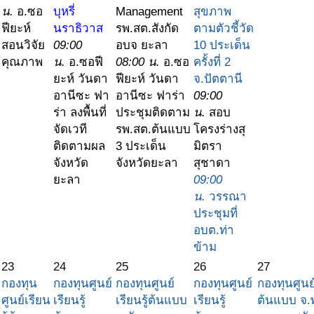
น.
อ.ซอ
บุหรี่
Management
สุขภาพ
ฟียะห์
นราธิวาส
รพ.สต.สังกัด
ตามตัวชี้วัด
สอนวิจัย
09:00
อบจ ยะลา
10 ประเด็น
คุณภาพ
น.
อ.ซอฟี
08:00 น.
อ.ซอ
ครั้งที่ 2
ยะห์ วันดา
ฟียะห์ วันดา
จ.ปัตตานี
อานีซะ ฟา
อานีซะ ฟาร่า
09:00
ร่า ลงพื้นที่
ประชุมติดตาม
น.
สอบ
จัดเวที
รพ.สต.ต้นแบบ
โครงร่างสุ
ติดตามผล
3 ประเด็น
มิตรา
จังหวัด
จังหวัดยะลา
สุชาดา
ยะลา
09:00
น.
วรรณา
ประชุมที่
อบต.ท่า
ข้าม
23
24
25
26
27
กองทุน
กองทุนศูนย์
กองทุนศูนย์
กองทุนศูนย์
กองทุนศูนย์
ศูนย์เรียน
เรียนรู้
เรียนรู้ต้นแบบ
เรียนรู้
ต้นแบบ จ.พ