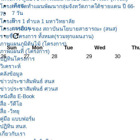
เดือน
โครงการจัดทำแผนพัฒนากลุ่มจังหวัดภาคใต้ชายแดน ปี 66-
7 วัน
70
ปี
โครงการ 1 ตำบล 1 มหาวิทยาลัย
แผนงาน
โครงการอื่นๆ ของ สถาบันนโยบายสาธารณะ (สนส)
refresh
รายชื่อโครงการ ทั้งหมด(รวมทุกแผนงาน)
ภาพแผนภูมิต้นไม้ (โครงการ)
Sun
Mon
Tue
Wed
Th
ภาพแผนที่ (โครงการ)
26
27
28
29
30
ปฎิทินโครงการ
วิเคราะห์
คลังข้อมูล
ข่าวประชาสัมพันธ์ สนส
ข่าวประชาสัมพันธ์ ศวนส
หนังสือ E-Book
สื่อ -วีดีโอ
สื่อ -วิทยุ
คู่มือ แบบฟอร์ม
ปฎิทิน สนส.
เกี่ยวกับเรา