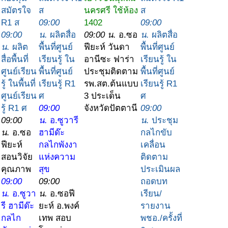
สมัตรใจ
ส
นครศรี ใช้ห้อง
ส
R1 ส
09:00
1402
09:00
09:00
น.
ผลิตสื่อ
09:00 น.
อ.ซอ
น.
ผลิตสื่อ
น.
ผลิต
พื้นที่ศูนย์
ฟียะห์ วันดา
พื้นที่ศูนย์
สื่อพื้นที่
เรียนรู้ ใน
อานีซะ ฟาร่า
เรียนรู้ ใน
ศูนย์เรียน
พื้นที่ศูนย์
ประชุมติดตาม
พื้นที่ศูนย์
รู้ ในพื้นที่
เรียนรู้ R1
รพ.สต.ต้นแบบ
เรียนรู้ R1
ศูนย์เรียน
ศ
3 ประเด็น
ศ
รู้ R1 ศ
09:00
จังหวัดปัตตานี
09:00
09:00
น.
อ.ซูวารี
น.
ประชุม
น.
อ.ซอ
ฮามีด๊ะ
กลไกขับ
ฟียะห์
กลไกพังงา
เคลื่อน
สอนวิจัย
แห่งความ
ติดตาม
คุณภาพ
สุข
ประเมินผล
09:00
09:00
ถอดบท
น.
อ.ซูวา
น.
อ.ซอฟี
เรียน/
รี ฮามีด๊ะ
ยะห์ อ.พงค์
รายงาน
กลไก
เทพ สอบ
พชอ./ครั้งที่