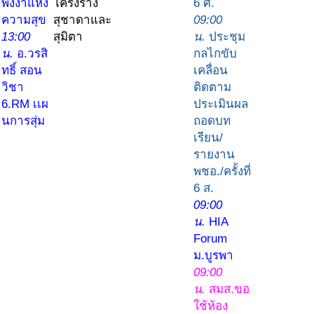
พังงาแห่ง
โครงร่าง
6 ศ.
ความสุข
สุชาดาและ
09:00
13:00
สุมิตา
น.
ประชุม
น.
อ.วรสิ
กลไกขับ
ทธิ์ สอน
เคลื่อน
วิชา
ติดตาม
6.RM เเผ
ประเมินผล
นการสุ่ม
ถอดบท
เรียน/
รายงาน
พชอ./ครั้งที่
6 ส.
09:00
น.
HIA
Forum
ม.บูรพา
09:00
น.
สมส.ขอ
ใช้ห้อง