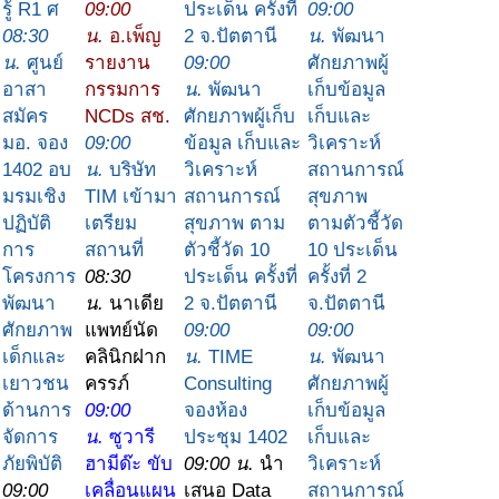
รู้ R1 ศ
09:00
ประเด็น ครั้งที่
09:00
08:30
น.
อ.เพ็ญ
2 จ.ปัตตานี
น.
พัฒนา
น.
ศูนย์
รายงาน
09:00
ศักยภาพผู้
อาสา
กรรมการ
น.
พัฒนา
เก็บข้อมูล
สมัคร
NCDs สช.
ศักยภาพผู้เก็บ
เก็บและ
มอ. จอง
09:00
ข้อมูล เก็บและ
วิเคราะห์
1402 อบ
น.
บริษัท
วิเคราะห์
สถานการณ์
มรมเชิง
TIM เข้ามา
สถานการณ์
สุขภาพ
ปฏิบัติ
เตรียม
สุขภาพ ตาม
ตามตัวชี้วัด
การ
สถานที่
ตัวชี้วัด 10
10 ประเด็น
โครงการ
08:30
ประเด็น ครั้งที่
ครั้งที่ 2
พัฒนา
น.
นาเดีย
2 จ.ปัตตานี
จ.ปัตตานี
ศักยภาพ
แพทย์นัด
09:00
09:00
เด็กและ
คลินิกฝาก
น.
TIME
น.
พัฒนา
เยาวชน
ครรภ์
Consulting
ศักยภาพผู้
ด้านการ
09:00
จองห้อง
เก็บข้อมูล
จัดการ
น.
ซูวารี
ประชุม 1402
เก็บและ
ภัยพิบัติ
ฮามีด๊ะ ขับ
09:00 น.
นำ
วิเคราะห์
09:00
เคลื่อนแผน
เสนอ Data
สถานการณ์