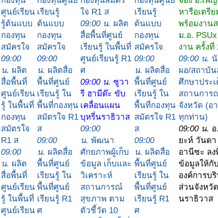
กองทุน
กองทุนศูนย์
กองทุนสมัตร
กองทุนศูนย์
จอง อ.เพ็ญ
ศูนย์เรียน
เรียนรู้
ใจ R1 ส
เรียนรู้
หารือเตรี
รู้ต้นแบบ
ต้นแบบ
09:00 น.
ผลิต
ต้นแบบ
พร้อมงานส
กองทุน
กองทุน
สื่อพื้นที่ศูนย์
กองทุน
ม.อ. PSUx
สมัครใจ
สมัครใจ
เรียนรู้ ในพื้นที่
สมัครใจ
งาน ครั้งที่
09:00
09:00
ศูนย์เรียนรู้ R1
09:00
09:00 น.
น
น.
ผลิต
น.
ผลิตสื่อ
ศ
น.
ผลิตสื่อ
ผอ/สถาบันส
สื่อพื้นที่
พื้นที่ศูนย์
09:00 น.
ซูวา
พื้นที่ศูนย์
ศึกษาประเ
ศูนย์เรียน
เรียนรู้ ใน
รี ฮามีด๊ะ ขับ
เรียนรู้ ใน
สถานการณ
รู้ ในพื้นที่
พื้นที่กองทุน
เคลื่อนแผน
พื้นที่กองทุน
จังหวัด (อ
กองทุน
สมัตรใจ R1
บุหรี่นราธิวาส
สมัตรใจ R1
ทุกท่าน)
สมัตรใจ
ส
09:00
ส
09:00 น.
อ
R1 ส
09:00
น.
พัฒนา
09:00
ยะห์ วันดา
09:00
น.
ผลิตสื่อ
ศักยภาพผู้เก็บ
น.
ผลิตสื่อ
อานีซะ ลงพื
น.
ผลิต
พื้นที่ศูนย์
ข้อมูล เก็บและ
พื้นที่ศูนย์
ข้อมูลให้ก
สื่อพื้นที่
เรียนรู้ ใน
วิเคราะห์
เรียนรู้ ใน
องค์การบร
ศูนย์เรียน
พื้นที่ศูนย์
สถานการณ์
พื้นที่ศูนย์
ส่วนจังหวั
รู้ ในพื้นที่
เรียนรู้ R1
สุขภาพ ตาม
เรียนรู้ R1
นราธิวาส
ศูนย์เรียน
ศ
ตัวชี้วัด 10
ศ