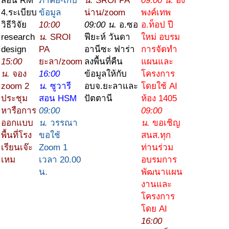
สอน RM
ภาคย์-เก็บ
น.
SROI PA
09:00 น.
อง
4.ระเบียบ
ข้อมูล
น่าน/zoom
พงค์เทพ
วิธีวิจัย
10:00
09:00 น.
อ.ซอ
อ.ท็อป ปี
research
น.
SROI
ฟียะห์ วันดา
ใหม่ อบรม
design
PA
อานีซะ ฟาร่า
การจัดทำ
15:00
ยะลา/zoom
ลงพื้นที่คืน
แผนและ
น.
จอง
16:00
ข้อมูลให้กับ
โครงการ
zoom 2
น.
ซูวารี
อบจ.ยะลาและ
โดยใช้ AI
ประชุม
สอน HSM
ปัตตานี
ห้อง 1405
หารือการ
09:00
09:00
ออกแบบ
น.
วรรณา
น.
ขอเชิญ
พื้นที่โรง
ขอใช้
สนส.ทุก
เรียนเจ๊ะ
Zoom 1
ท่านร่วม
เหม
เวลา 20.00
อบรมการ
น.
พัฒนาแผน
งานและ
โครงการ
โดย AI
16:00