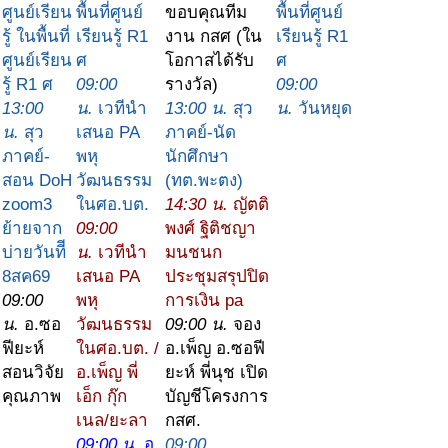
ศูนย์เรียน
พื้นที่ศูนย์
ขอบคุณทีม
พื้นที่ศูนย์
รู้ ในพื้นที่
เรียนรู้ R1
งาน กสศ (ใน
เรียนรู้ R1
ศูนย์เรียน
ศ
โอกาสได้รับ
ศ
รู้ R1 ศ
09:00
รางวัล)
09:00
13:00
น.
เวทีนำ
13:00 น.
สุว
น.
วันหยุด
น.
สุว
เสนอ PA
ภาคย์-นัด
ภาคย์-
พหุ
นักศึกษา
สอน DoH
วัฒนธรรม
(ทต.พะตง)
zoom3
ในศอ.บต.
14:30 น.
ญัตติ
ย้ายจาก
09:00
พงศ์ ฐิติชญา
บ่ายวันทีี
น.
เวทีนำ
มนชนก
8สค69
เสนอ PA
ประชุมสรุปปิด
09:00
พหุ
การเงิน pa
น.
อ.ซอ
วัฒนธรรม
09:00 น.
จอง
ฟียะห์
ในศอ.บต. /
อ.เพ็ญ อ.ซอฟี
สอนวิจัย
อ.เพ็ญ พี่
ยะห์ พี่นุช เปิด
คุณภาพ
เอ็ก กุ๊ก
บัญชีโครงการ
เนล/ยะลา
กสศ.
09:00 น.
อ
09:00