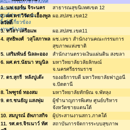
คณะกรรมการกำกับทิศ
1. นพ.ยอร์น จิระนคร
สาธารณสุขนิเทศเขต 12
คณะทำงาน
ศูนย์ประสานงาน
2. ผศ.ดร.วิรัตน์ เอื้องพูล
ผอ.สปสช.เขต12
ลิ้งค์ที่เกี่ยวข้อง
สวัสดิ์
งานสร้างสุข
3. ทวีสา เครือแพ
ผอ.สปสช.เขต11
4. สุทธิพงศ์ วสุโสภาพล
ผช.เลขา สำนักงานคณะกรรมการ
สุขภาพแห่งชาติ
5. เสริมพันธ์ นิลละออง
สำนักงานตรวจเงินแผ่นดิน สงขลา
6. ผศ.ดร.นัยนา หนูนิล
มหาวิทยาลัยวลัยลักษณ์
จ.นครศรีธรรมราช
7. ดร.สุกรี หลังปูเต๊ะ
รองอธิการบดี มหาวิทยาลัยฟาฏอนี
จ.ปัตตานี
8. ไพฑูรย์ ทองสม
มหาวิทยาลัยทักษิณ จ.พัทลุง
9. ดร.ชนธัญ แสงพุ่ม
ผู้ชำนาญการพิเศษ ศูนย์บริหาร
จังหวัดชายแดนใต้
10. สมบูรณ์ อัพภาสกิจ
ผู้ประสานงานสกว.ภาคใต้
11. รศ.ดร.จิรเนาว์ ทัศ
สถาบันการจัดการระบบสุขภาพ