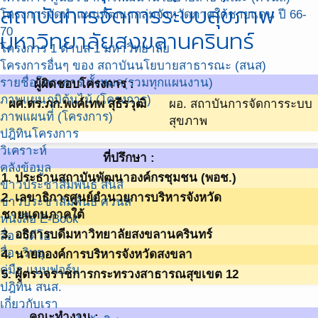
สถาบันการจัดการระบบสุขภาพ
โครงการจัดทำแผนพัฒนากลุ่มจังหวัดภาคใต้ชายแดน ปี 66-
70
มหาวิทยาลัยสงขลานครินทร์
โครงการ 1 ตำบล 1 มหาวิทยาลัย
โครงการอื่นๆ ของ สถาบันนโยบายสาธารณะ (สนส)
รายชื่อโครงการ ทั้งหมด(รวมทุกแผนงาน)
ผู้ผิดชอบโครงการ :
ภาพแผนภูมิต้นไม้ (โครงการ)
ผศ.ดร.ภก.พงค์เทพ สุธีรวุฒิ
ผอ. สถาบันการจัดการระบบ
ภาพแผนที่ (โครงการ)
สุขภาพ
ปฎิทินโครงการ
วิเคราะห์
ที่ปรึกษา :
คลังข้อมูล
1. ประธานสถาบันพัฒนาองค์กรชุมชน (พอช.)
ข่าวประชาสัมพันธ์ สนส
2. เลขาธิการศูนย์อำนวยการบริหารจังหวัด
ข่าวประชาสัมพันธ์ ศวนส
ชายแดนภาคใต้
หนังสือ E-Book
3. อธิการบดีมหาวิทยาลัยสงขลานครินทร์
สื่อ -วีดีโอ
สื่อ -วิทยุ
4. นายกองค์การบริหารจังหวัดสงขลา
คู่มือ แบบฟอร์ม
5. ผู้ตรวจราชการกระทรวงสาธารณสุขเขต 12
ปฎิทิน สนส.
เกี่ยวกับเรา
คณะทำงาน :