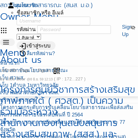
สถาบันนโยบายสาธารณะ (สนส. ม.อ.)
person
มุมสมาชิก
Owner Menu
ชื่อสมาชิก หรือ อีเมล์
Sign
visibility_off
apps
รหัสผ่าน
Up
menu
login
เข้าสู่ระบบ
Menu
restore
ลืมรหัสผ่าน?
About us
หน้าแรก
qr_code
เว็บ สถาบันนโยบายสาธารณะ
หน้าหลัก
Page
1
Sign in
เว็บ ศวนส.
by
Little Bear
( IP : 172...227 )
@8 มิ.ย. 59 12:13
เว็บ 1ตำบล 1มหาวิทยาลัย
โครงการศูนย์วิชาการสร้างเสริมสุข
เว็บ พัฒนาศักยภาพฯ สสส.
ภาพภาคใต้ ( ศวสต.) เป็นความ
บริหารโครงการ
โครงการยกระดับการขับเคลื่อนโยบายสาธารณะเพื่อส่งเสริม
ร่วมมือระหว่าง
กิจกรรมทางกายในระดับพื้นที่ ปี 2564
สำนักงานกองทุนสนับสนุนการ
โครงการ บูรณาการขับเคลื่อนงานสร้างเสริมสุขภาวะ 77
จังหวัด
สร้างเสริมสุขภาพ (สสส.) และ
โครงการ ศูนย์วิชาการพัฒนานโยบายสาธารณะ (ศวนส)