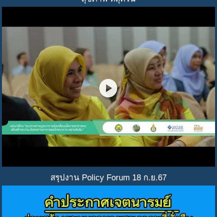
play_circle
สรุปงาน Policy Forum 18 ก.ย.67