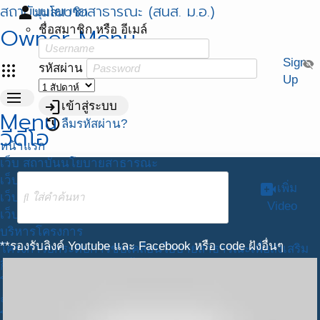
สถาบันนโยบายสาธารณะ (สนส. ม.อ.)
person
มุมสมาชิก
Owner Menu
ชื่อสมาชิก หรือ อีเมล์
Sign
visibility_off
apps
รหัสผ่าน
Up
menu
login
เข้าสู่ระบบ
Menu
restore
ลืมรหัสผ่าน?
วีดีโอ
หน้าแรก
เว็บ สถาบันนโยบายสาธารณะ
เว็บ ศวนส.
video_call
เพิ่ม
เว็บ 1ตำบล 1มหาวิทยาลัย
Video
เว็บ พัฒนาศักยภาพฯ สสส.
บริหารโครงการ
**รองรับลิงค์ Youtube และ Facebook หรือ code ฝังอื่นๆ
โครงการยกระดับการขับเคลื่อนโยบายสาธารณะเพื่อส่งเสริม
กิจกรรมทางกายในระดับพื้นที่ ปี 2564
โครงการ บูรณาการขับเคลื่อนงานสร้างเสริมสุขภาวะ 77
จังหวัด
โครงการ ศูนย์วิชาการพัฒนานโยบายสาธารณะ (ศวนส)