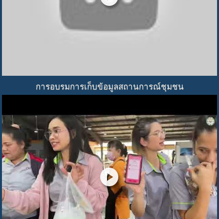
การอบรมการเก็บข้อมูลสถานการณ์ชุมชน
play_circle