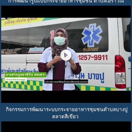
การพัฒนารูปแบบกระจายอาหารชุมชน ตำบลเอราวัณ
play_circle
กิจกรรมการพัฒนาระบบกระจายอาหารชุมชนตำบลบางปู
ตลาดสีเขียว