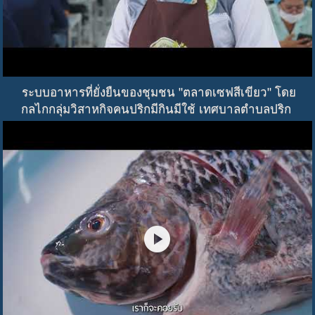
ระบบอาหารที่ยั่งยืนของชุมชน "ตลาดเซฟสีเขียว" โดย
กลไกกลุ่มวิสาหกิจคนปริกมีกินมีใช้ เทศบาลตำบลปริก
play_circle