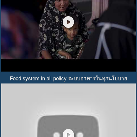
play_circle
Food system in all policy ระบบอาหารในทุกนโยบาย
play_circle