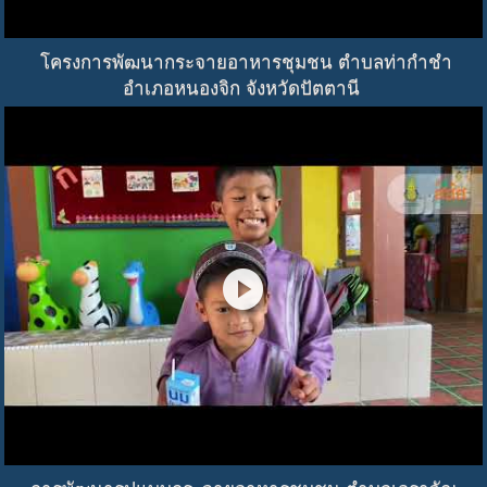
โครงการพัฒนากระจายอาหารชุมชน ตำบลท่ากำชำ
อำเภอหนองจิก จังหวัดปัตตานี
play_circle