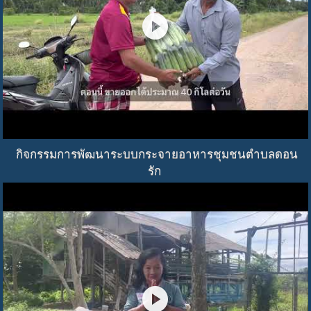
play_circle
กิจกรรมการพัฒนาระบบกระจายอาหารชุมชนตำบลดอน
รัก
play_circle