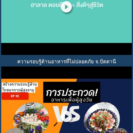
play_circle
ความรอบรู้ด้านอาหารที่ไม่ปลอดภัย จ.ปัตตานี
play_circle