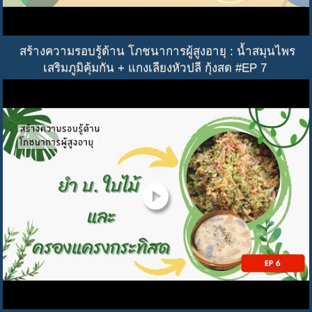
สร้างความรอบรู้ด้าน โภชนาการผู้สูงอายุ : น้ำสมุนไพร
เสริมภูมิคุ้มกัน + แกงเลียงหัวปลี กุ้งสด #EP 7
play_circle