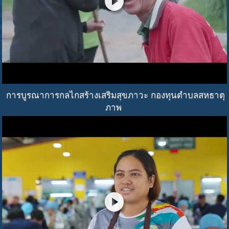
play_circle
คณะกรรมการกำกับทิศ
คณะทำงาน
ศูนย์ประสานงาน
ลิ้งค์ที่เกี่ยวข้อง
งานสร้างสุข
การบูรณาการกลไกสร้างเสริมสุขภาวะ กองทุนตำบลสหธาตุ
ภาพ
play_circle