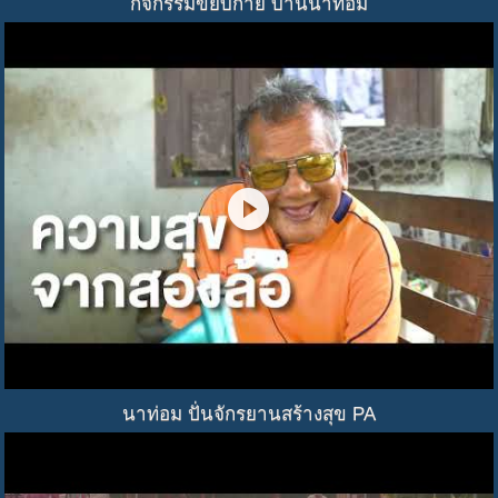
กิจกรรมขยับกาย บ้านนาท่อม
play_circle
นาท่อม ปั่นจักรยานสร้างสุข PA