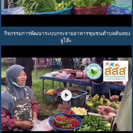
กิจกรรมการพัฒนาระบบกระจายอาหารชุมชนตำบลตันหยง
ลูโล๊ะ
play_circle