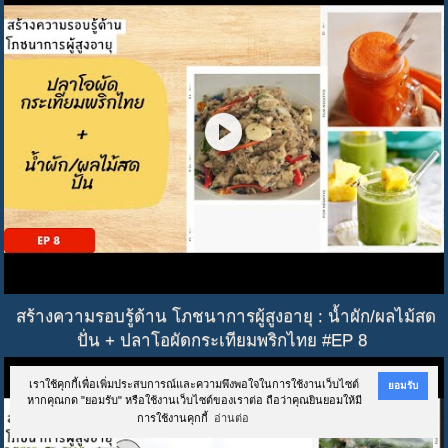
play_circle
สร้างความรอบรู้ด้าน โภชนาการผู้สูงอายุ : น้ำผัก/ผลไม้สด
ปั่น + ปลาโอผัดกระเทียมพริกไทย #EP 8
เราใช้คุกกี้เพื่อเพิ่มประสบการณ์และความพึงพอใจในการใช้งานเว็บไซต์
ยอมรับ
หากคุณกด "ยอมรับ" หรือใช้งานเว็บไซต์ของเราต่อ ถือว่าคุณยินยอมให้มี
การใช้งานคุกกี้
อ่านต่อ