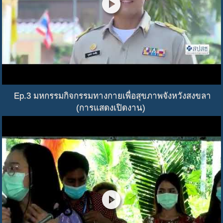
play_circle
Ep.3 มหกรรมกิจกรรมทางกายเพื่อสุขภาพจังหวังสงขลา
(การแสดงเปิดงาน)
play_circle