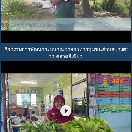
กิจกรรมการพัฒนาระบบกระจายอาหารชุมชนตำบลบางตา
วา ตลาดสีเขียว
play_circle