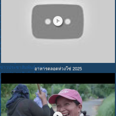
โครงการจัดทำแผนพัฒนากลุ่มจังหวัดภาคใต้ชายแดน ปี 66-
70
play_circle
โครงการ 1 ตำบล 1 มหาวิทยาลัย
โครงการอื่นๆ ของ สถาบันนโยบายสาธารณะ (สนส)
รายชื่อโครงการ ทั้งหมด(รวมทุกแผนงาน)
ภาพแผนภูมิต้นไม้ (โครงการ)
ภาพแผนที่ (โครงการ)
ปฎิทินโครงการ
วิเคราะห์
คลังข้อมูล
ข่าวประชาสัมพันธ์ สนส
อาหารตลอดห่วงโซ่ 2025
ข่าวประชาสัมพันธ์ ศวนส
หนังสือ E-Book
สื่อ -วีดีโอ
สื่อ -วิทยุ
คู่มือ แบบฟอร์ม
ปฎิทิน สนส.
เกี่ยวกับเรา