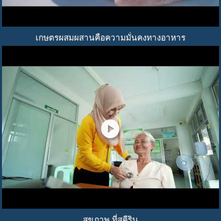
เกษตรผสมผสานคือความมั่นคงทางอาหาร
play_circle
สุขภาพ ที่สุคีริน