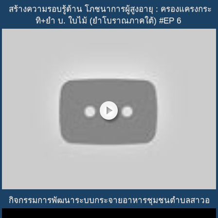
สร้างความรอบรู้ด้าน โภชนาการผู้สูงอายุ : ครองแครงกระ
ทิ+ยำ บ. ใบไม้ (ยำโบราณภาคใต้) #EP 6
play_circle
กิจกรรมการพัฒนาระบบกระจายอาหารชุมชนตำบลสาวอ