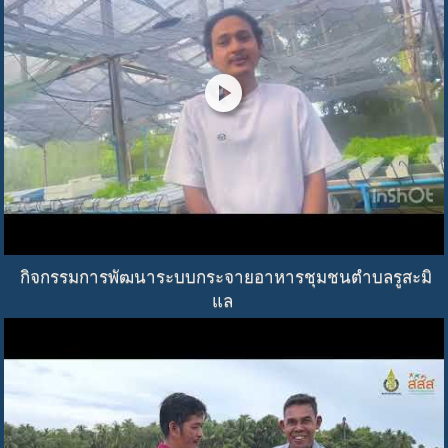
play_circle
กิจกรรมการพัฒนาระบบกระจายอาหารชุมชนตำบลรูสะมิ
แล