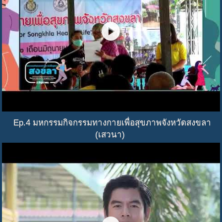
play_circle
Ep.4 มหกรรมกิจกรรมทางกายเพื่อสุขภาพจังหวัดสงขลา
(เสวนา)