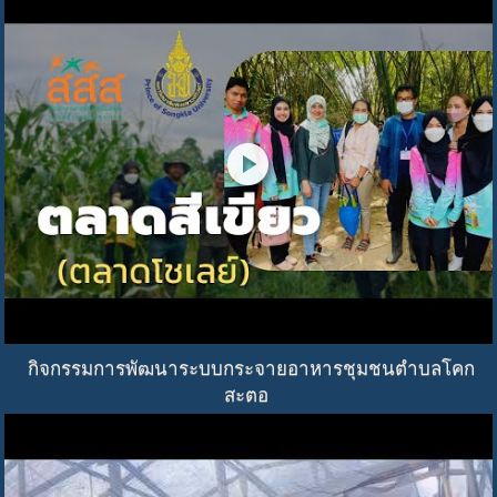
play_circle
กิจกรรมการพัฒนาระบบกระจายอาหารชุมชนตำบลโคก
สะตอ