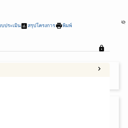
visibility_off
assessment
print
บบประเมิน
สรุปโครงการ
พิมพ์
lock
chevron_right