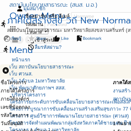
สถาบันนโยบายสาธารณะ (สนส. ม.อ.)
person
มุมสมาชิก
Owner Menu
ชื่อสมาชิก หรือ อีเมล์
ภาคใต้สร้างสุข วิถี New Norma
directions_run
รหัสผ่าน
apps
สถาบันนโยบายสาธารณะ มหาวิทยาลัยสงขลานครินทร์ (สน
flaky
star
thumb_up
bookmark_add
menu
login
เรียนรู้
Stars
Like
Bookmark
เข้าสู่ระบบ
Menu
restore
ลืมรหัสผ่าน?
directions_run
หน้าแรก
เว็บ สถาบันนโยบายสาธารณะ
stars
เว็บ ศวนส.
เว็บ 1ตำบล 1มหาวิทยาลัย
ชื่อโครงการ
ภาคใต้ส
เว็บ พัฒนาศักยภาพฯ สสส.
ภายใต้โครงการ
งานสร้า
บริหารโครงการ
ภายใต้องค์กร
สถาบันน
โครงการยกระดับการขับเคลื่อนโยบายสาธารณะเพื่อส่งเสริ
เลขที่ข้อตกลง
โครงการ บูรณาการขับเคลื่อนงานสร้างเสริมสุขภาวะ 77 จ
รหัสโครงการ
โครงการ ศูนย์วิชาการพัฒนานโยบายสาธารณะ (ศวนส)
โครงการจัดทำแผนพัฒนากลุ่มจังหวัดภาคใต้ชายแดน ปี 
วันที่อนุมัติ
1 กันยา
โครงการ 1 ตำบล 1 มหาวิทยาลัย