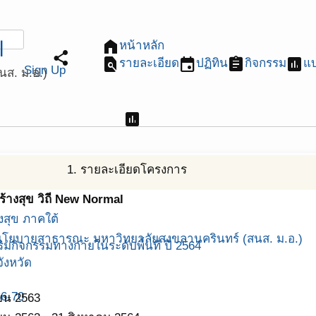
l
home
หน้าหลัก
share
find_in_page
event
assignment
assessment
รายละเอียด
ปฏิทิน
กิจกรรม
แ
Sign Up
ส. ม.อ.)
assessment
1. รายละเอียดโครงการ
ร้างสุข วิถี New Normal
งสุข ภาคใต้
โยบายสาธารณะ มหาวิทยาลัยสงขลานครินทร์ (สนส. ม.อ.)
มกิจกรรมทางกายในระดับพื้นที่ ปี 2564
ังหวัด
66-70
ยน 2563