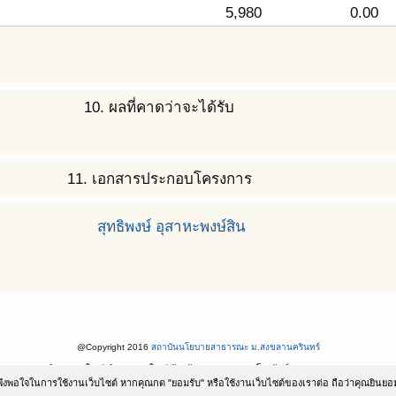
5,980
0.00
10. ผลที่คาดว่าจะได้รับ
11. เอกสารประกอบโครงการ
สุทธิพงษ์ อุสาหะพงษ์สิน
@Copyright 2016
สถาบันนโยบายสาธารณะ ม.สงขลานครินทร์
ตำบลหาดใหญ่ อำเภอหาดใหญ่ จังหวัดสงขลา 90110 โทรศัพท์ 074-282900-2
มพึงพอใจในการใช้งานเว็บไซต์ หากคุณกด "ยอมรับ" หรือใช้งานเว็บไซต์ของเราต่อ ถือว่าคุณยินยอม
Powered by
สถาบันนโยบายสาธารณะ ม.สงขลานครินทร์
. Designed by
SoftGanz Group