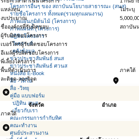
ระยะเวลาดำเนินโครงการ
1 กันยา
โครงการอื่นๆ ของ สถาบันนโยบายสาธารณะ (สนส)
แหล่งทุน
ไม่ระบุ
รายชื่อโครงการ ทั้งหมด(รวมทุกแผนงาน)
งบประมาณ
5,000,0
ภาพแผนภูมิต้นไม้ (โครงการ)
ชื่อองค์กรที่รับผิดชอบ
สถาบัน
ภาพแผนที่ (โครงการ)
ผู้รับผิดชอบโครงการ
ปฎิทินโครงการ
วิเคราะห์
เบอร์โทรผู้รับผิดชอบโครงการ
คลังข้อมูล
อีเมล์ผู้รับผิดชอบโครงการ
ข่าวประชาสัมพันธ์ สนส
พี่เลี้ยงโครงการ
ข่าวประชาสัมพันธ์ ศวนส
พื้นที่ดำเนินการ
ภาคใต้
หนังสือ E-Book
ละติจูด-ลองจิจูด
place
สื่อ -วีดีโอ
สื่อ -วิทยุ
stars
คู่มือ แบบฟอร์ม
ปฎิทิน สนส.
จังหวัด
อำเภอ
เกี่ยวกับเรา
ภาคใต้
คณะกรรมการกำกับทิศ
คณะทำงาน
stars
ศูนย์ประสานงาน