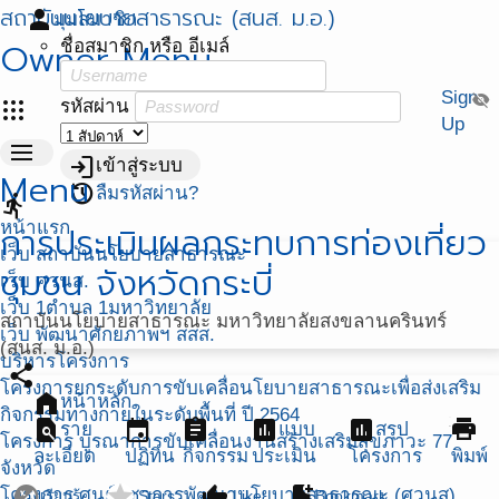
สถาบันนโยบายสาธารณะ (สนส. ม.อ.)
person
มุมสมาชิก
Owner Menu
ชื่อสมาชิก หรือ อีเมล์
Sign
visibility_off
apps
รหัสผ่าน
Up
menu
login
เข้าสู่ระบบ
Menu
restore
ลืมรหัสผ่าน?
directions_run
หน้าแรก
การประเมินผลกระทบการท่องเที่ยว
เว็บ สถาบันนโยบายสาธารณะ
ชุมชน จังหวัดกระบี่
เว็บ ศวนส.
เว็บ 1ตำบล 1มหาวิทยาลัย
สถาบันนโยบายสาธารณะ มหาวิทยาลัยสงขลานครินทร์
เว็บ พัฒนาศักยภาพฯ สสส.
(สนส. ม.อ.)
บริหารโครงการ
share
โครงการยกระดับการขับเคลื่อนโยบายสาธารณะเพื่อส่งเสริม
home
หน้าหลัก
กิจกรรมทางกายในระดับพื้นที่ ปี 2564
find_in_page
event
assignment
assessment
assessment
print
ราย
แบบ
สรุป
โครงการ บูรณาการขับเคลื่อนงานสร้างเสริมสุขภาวะ 77
ละเอียด
ปฏิทิน
กิจกรรม
ประเมิน
โครงการ
พิมพ์
จังหวัด
flaky
star
thumb_up
bookmark_add
โครงการ ศูนย์วิชาการพัฒนานโยบายสาธารณะ (ศวนส)
เรียนรู้
Stars
Like
Bookmark