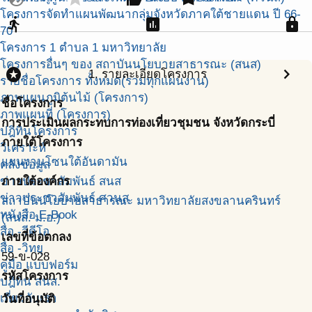
โครงการจัดทำแผนพัฒนากลุ่มจังหวัดภาคใต้ชายแดน ปี 66-
directions_run
assessment
lock
70
โครงการ 1 ตำบล 1 มหาวิทยาลัย
โครงการอื่นๆ ของ สถาบันนโยบายสาธารณะ (สนส)
stars
chevron_right
1. รายละเอียดโครงการ
รายชื่อโครงการ ทั้งหมด(รวมทุกแผนงาน)
ภาพแผนภูมิต้นไม้ (โครงการ)
ชื่อโครงการ
ภาพแผนที่ (โครงการ)
การประเมินผลกระทบการท่องเที่ยวชุมชน จังหวัดกระบี่
ปฎิทินโครงการ
ภายใต้โครงการ
วิเคราะห์
แผนงานโซนใต้อันดามัน
คลังข้อมูล
ข่าวประชาสัมพันธ์ สนส
ภายใต้องค์กร
ข่าวประชาสัมพันธ์ ศวนส
สถาบันนโยบายสาธารณะ มหาวิทยาลัยสงขลานครินทร์
หนังสือ E-Book
(สนส. ม.อ.)
สื่อ -วีดีโอ
เลขที่ข้อตกลง
สื่อ -วิทยุ
59-ข-028
คู่มือ แบบฟอร์ม
รหัสโครงการ
ปฎิทิน สนส.
เกี่ยวกับเรา
วันที่อนุมัติ