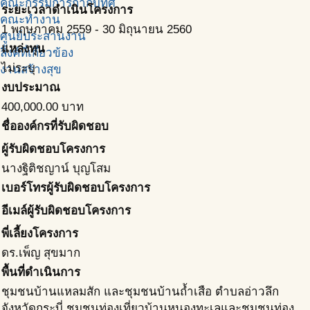
คณะกรรมการกำกับทิศ
ระยะเวลาดำเนินโครงการ
คณะทำงาน
1 พฤษภาคม 2559
-
30 มิถุนายน 2560
ศูนย์ประสานงาน
แหล่งทุน
ลิ้งค์ที่เกี่ยวข้อง
ไม่ระบุ
งานสร้างสุข
งบประมาณ
400,000.00
บาท
ชื่อองค์กรที่รับผิดชอบ
ผู้รับผิดชอบโครงการ
นางฐิติชญาน์ บุญโสม
เบอร์โทรผู้รับผิดชอบโครงการ
อีเมล์ผู้รับผิดชอบโครงการ
พี่เลี้ยงโครงการ
ดร.เพ็ญ สุขมาก
พื้นที่ดำเนินการ
ชุมชนบ้านแหลมสัก และชุมชนบ้านถ้ำเสือ ตำบลอ่าวลึก
จังหวัดกระบี่ ชุมชนท่องเที่ยวบ้านหนองทะเลและชุมชนท่อง