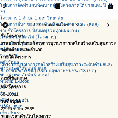
directions_run
assessment
lock
โครงการจัดทำแผนพัฒนากลุ่มจังหวัดภาคใต้ชายแดน ปี 66-
70
โครงการ 1 ตำบล 1 มหาวิทยาลัย
stars
chevron_right
โครงการอื่นๆ ของ สถาบันนโยบายสาธารณะ (สนส)
1. รายละเอียดโครงการ
รายชื่อโครงการ ทั้งหมด(รวมทุกแผนงาน)
ชื่อโครงการ
ภาพแผนภูมิต้นไม้ (โครงการ)
ภาพแผนที่ (โครงการ)
งานบริหารกลาง โครงการบูรณาการกลไกสร้างเสริมสุขภาวะ
ปฎิทินโครงการ
ระดับตำบลและอำเภอ
วิเคราะห์
ภายใต้โครงการ
คลังข้อมูล
โครงการบูรณาการกลไกสร้างเสริมสุขภาวะระดับตำบลและ
ข่าวประชาสัมพันธ์ สนส
อำเภอเพื่อการจัดการระบบสุขภาพชุมชน (13 เขต)
ข่าวประชาสัมพันธ์ ศวนส
เลขที่ข้อตกลง
หนังสือ E-Book
รหัสโครงการ
สื่อ -วีดีโอ
สื่อ -วิทยุ
65-10011
คู่มือ แบบฟอร์ม
วันที่อนุมัติ
ปฎิทิน สนส.
23 กันยายน 2565
เกี่ยวกับเรา
ระยะเวลาดำเนินโครงการ