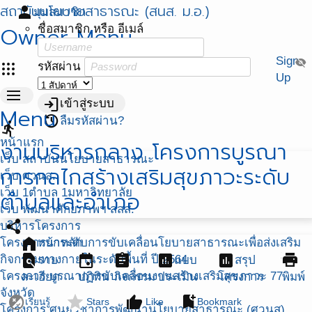
สถาบันนโยบายสาธารณะ (สนส. ม.อ.)
person
มุมสมาชิก
Owner Menu
ชื่อสมาชิก หรือ อีเมล์
Sign
visibility_off
apps
รหัสผ่าน
Up
menu
login
เข้าสู่ระบบ
Menu
restore
ลืมรหัสผ่าน?
directions_run
หน้าแรก
งานบริหารกลาง โครงการบูรณา
เว็บ สถาบันนโยบายสาธารณะ
การกลไกสร้างเสริมสุขภาวะระดับ
เว็บ ศวนส.
เว็บ 1ตำบล 1มหาวิทยาลัย
ตำบลและอำเภอ
เว็บ พัฒนาศักยภาพฯ สสส.
share
บริหารโครงการ
home
โครงการยกระดับการขับเคลื่อนโยบายสาธารณะเพื่อส่งเสริม
หน้าหลัก
find_in_page
event
assignment
assessment
assessment
print
กิจกรรมทางกายในระดับพื้นที่ ปี 2564
ราย
แบบ
สรุป
โครงการ บูรณาการขับเคลื่อนงานสร้างเสริมสุขภาวะ 77
ละเอียด
ปฏิทิน
กิจกรรม
ประเมิน
โครงการ
พิมพ์
จังหวัด
flaky
star
thumb_up
bookmark_add
เรียนรู้
Stars
Like
Bookmark
โครงการ ศูนย์วิชาการพัฒนานโยบายสาธารณะ (ศวนส)