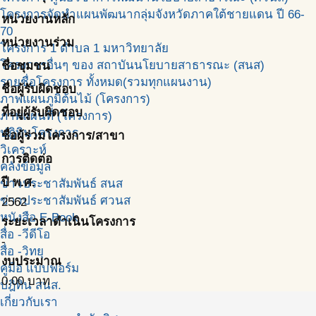
โครงการจัดทำแผนพัฒนากลุ่มจังหวัดภาคใต้ชายแดน ปี 66-
หน่วยงานหลัก
70
หน่วยงานร่วม
โครงการ 1 ตำบล 1 มหาวิทยาลัย
โครงการอื่นๆ ของ สถาบันนโยบายสาธารณะ (สนส)
ชื่อชุมชน
รายชื่อโครงการ ทั้งหมด(รวมทุกแผนงาน)
ชื่อผู้รับผิดชอบ
ภาพแผนภูมิต้นไม้ (โครงการ)
ที่อยู่ผู้รับผิดชอบ
ภาพแผนที่ (โครงการ)
ปฎิทินโครงการ
ชื่อผู้ร่วมโครงการ/สาขา
วิเคราะห์
การติดต่อ
คลังข้อมูล
ปี พ.ศ.
ข่าวประชาสัมพันธ์ สนส
ข่าวประชาสัมพันธ์ ศวนส
2562
หนังสือ E-Book
ระยะเวลาดำเนินโครงการ
สื่อ -วีดีโอ
-
สื่อ -วิทยุ
งบประมาณ
คู่มือ แบบฟอร์ม
0.00
บาท
ปฎิทิน สนส.
เกี่ยวกับเรา