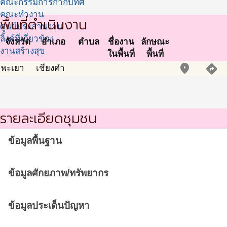
คณะกรรมการกำกับทิศ
คณะทำงาน
พื้นที่ดำเนินงาน
ศูนย์ประสานงาน
ลิ้งค์ที่เกี่ยวข้อง
จังหวัด
อำเภอ
ตำบล
ชื่องาน
ลักษณะ
งานสร้างสุข
ในพื้นที่
พื้นที่
place
directions
พะเยา
เชียงคำ
รายละเอียดชุมชน
ข้อมูลพื้นฐาน
ข้อมูลศักยภาพ/ทรัพยากร
ข้อมูลประเด็นปัญหา