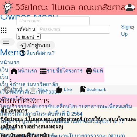
สถาบันนโยบายสาธารณะ (สนส. ม.อ.)
วิจัย1คณะ 1โมเดล คณะเภสัชศาสตร์
person
person
มุมสมาชิก
Owner Menu
ชื่อสมาชิก หรือ อีเมล์
(การใช้ยา สมุนไพรและเครื่องสำอาง
Sign
visibility_off
apps
รหัสผ่าน
สมเหตุผล)
Up
menu
login
เข้าสู่ระบบ
Menu
restore
ลืมรหัสผ่าน?
หน้าแรก
เว็บ สถาบันนโยบายสาธารณะ
home
view_list
print
หน้าแรก
รายชื่อโครงการ
พิมพ์
เว็บ ศวนส.
more_vert
เว็บ 1ตำบล 1มหาวิทยาลัย
flaky
star
thumb_up
bookmark_add
เรียนรู้
Stars
Like
Bookmark
เว็บ พัฒนาศักยภาพฯ สสส.
ข้อมูลโครงการ
บริหารโครงการ
โครงการยกระดับการขับเคลื่อนโยบายสาธารณะเพื่อส่งเสริม
ชื่อโครงการ
กิจกรรมทางกายในระดับพื้นที่ ปี 2564
วิจัย1คณะ 1โมเดล คณะเภสัชศาสตร์ (การใช้ยา สมุนไพรและ
โครงการ บูรณาการขับเคลื่อนงานสร้างเสริมสุขภาวะ 77
เครื่องสำอางอย่างสมเหตุผล)
จังหวัด
สถาบันอุดมศึกษาหลัก
โครงการ ศูนย์วิชาการพัฒนานโยบายสาธารณะ (ศวนส)