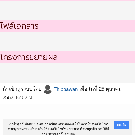
ไฟล์เอกสาร
โครงการขยายผล
นำเข้าสู่ระบบโดย
Thippawan
เมื่อวันที่ 25 ตุลาคม
2562 16:02 น.
@Copyright 2016
สถาบันนโยบายสาธารณะ ม.สงขลานครินทร์
เราใช้คุกกี้เพื่อเพิ่มประสบการณ์และความพึงพอใจในการใช้งานเว็บไซต์
ยอมรับ
หากคุณกด "ยอมรับ" หรือใช้งานเว็บไซต์ของเราต่อ ถือว่าคุณยินยอมให้มี
ตำบลหาดใหญ่ อำเภอหาดใหญ่ จังหวัดสงขลา 90110 โทรศัพท์ 074-282900-2
การใช้งานคุกกี้
อ่านต่อ