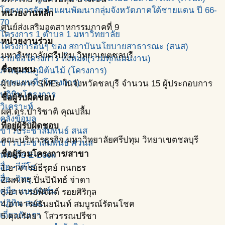
โครงการจัดทำแผนพัฒนากลุ่มจังหวัดภาคใต้ชายแดน ปี 66-
หน่วยงานหลัก
70
ศูนย์ส่งเสริมอุตสาหกรรมภาคที่ 9
โครงการ 1 ตำบล 1 มหาวิทยาลัย
หน่วยงานร่วม
โครงการอื่นๆ ของ สถาบันนโยบายสาธารณะ (สนส)
มหาวิทยาลัยศรีปทุม วิทยาเขตชลบุรี
รายชื่อโครงการ ทั้งหมด(รวมทุกแผนงาน)
ชื่อชุมชน
ภาพแผนภูมิต้นไม้ (โครงการ)
ภาพแผนที่ (โครงการ)
ผู้ประการ SMEs ในจังหวัดชลบุรี จำนวน 15 ผู้ประกอบการ
ปฎิทินโครงการ
ชื่อผู้รับผิดชอบ
วิเคราะห์
ผศ.ดร.ปาริชาติ คุณปลื้ม
คลังข้อมูล
ที่อยู่ผู้รับผิดชอบ
ข่าวประชาสัมพันธ์ สนส
คณะบริหารธุรกิจ มหาวิทยาลัยศรีปทุม วิทยาเขตชลบุรี
ข่าวประชาสัมพันธ์ ศวนส
ชื่อผู้ร่วมโครงการ/สาขา
หนังสือ E-Book
สื่อ -วีดีโอ
1.อาจารย์ธีรุตย์ กนกธร
สื่อ -วิทยุ
2.ผศ.ดร.ปิ่นปินัทธ์ จ่าดา
คู่มือ แบบฟอร์ม
3.อาจารย์พิจิตต์ รอยศิริกุล
ปฎิทิน สนส.
4.อาจารย์ธันยนันท์ สมบูรณ์รัตนโชค
เกี่ยวกับเรา
5.คุณรัตยา โสวรรณปรีชา