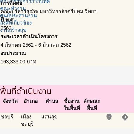
คณะกรรมการกำกับทิศ
การติดต่อ
คณะทำงาน
คณะบริหารธุรกิจ มหาวิทยาลัยศรีปทุม วิทยา
ศูนย์ประสานงาน
ปี พ.ศ.
ลิ้งค์ที่เกี่ยวข้อง
2562
งานสร้างสุข
ระยะเวลาดำเนินโครงการ
4 มีนาคม 2562
-
6 มีนาคม 2562
งบประมาณ
163,333.00
บาท
พื้นที่ดำเนินงาน
จังหวัด
อำเภอ
ตำบล
ชื่องาน
ลักษณะ
ในพื้นที่
พื้นที่
place
directions
ชลบุรี
เมือง
แสนสุข
ชลบุรี