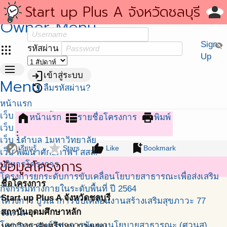
สถาบันนโยบายสาธารณะ (สนส. ม.อ.)
Start up Plus A จังหวัดชลบุรี
person
person
มุมสมาชิก
Owner Menu
ชื่อสมาชิก หรือ อีเมล์
Sign
visibility_off
apps
รหัสผ่าน
Up
menu
login
เข้าสู่ระบบ
Menu
restore
ลืมรหัสผ่าน?
หน้าแรก
เว็บ สถาบันนโยบายสาธารณะ
home
view_list
print
หน้าแรก
รายชื่อโครงการ
พิมพ์
เว็บ ศวนส.
more_vert
เว็บ 1ตำบล 1มหาวิทยาลัย
flaky
star
thumb_up
bookmark_add
เรียนรู้
Stars
Like
Bookmark
เว็บ พัฒนาศักยภาพฯ สสส.
ข้อมูลโครงการ
บริหารโครงการ
โครงการยกระดับการขับเคลื่อนโยบายสาธารณะเพื่อส่งเสริม
ชื่อโครงการ
กิจกรรมทางกายในระดับพื้นที่ ปี 2564
Start up Plus A จังหวัดชลบุรี
โครงการ บูรณาการขับเคลื่อนงานสร้างเสริมสุขภาวะ 77
สถาบันอุดมศึกษาหลัก
จังหวัด
โครงการ ศูนย์วิชาการพัฒนานโยบายสาธารณะ (ศวนส)
มหาวิทยาลัยศรีปทุม บางเขน