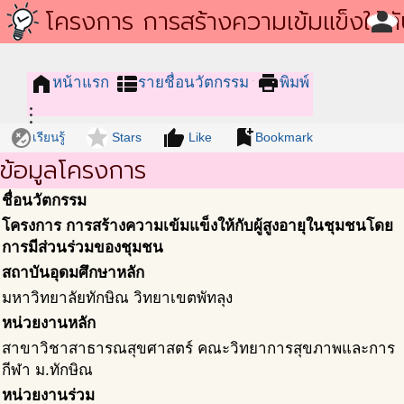
โครงการชุมชนนวัตกรรม
โครงการ การสร้างความเข้มแข็งให้กับ
person
สูงอายุในชุมชนโดยการมีส่วนร่วมข
home
view_list
print
หน้าแรก
รายชื่อนวัตกรรม
พิมพ์
ชุมชน
more_vert
flaky
star
thumb_up
bookmark_add
เรียนรู้
Stars
Like
Bookmark
ข้อมูลโครงการ
ชื่อนวัตกรรม
โครงการ การสร้างความเข้มแข็งให้กับผู้สูงอายุในชุมชนโดย
การมีส่วนร่วมของชุมชน
สถาบันอุดมศึกษาหลัก
มหาวิทยาลัยทักษิณ วิทยาเขตพัทลุง
หน่วยงานหลัก
สาขาวิชาสาธารณสุขศาสตร์ คณะวิทยาการสุขภาพและการ
กีฬา ม.ทักษิณ
หน่วยงานร่วม