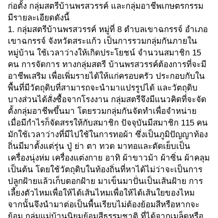
ก่อตั้ง กลุ่มสตรีบ้านพรสวรรค์ และกลุ่มอาชีพเกษตรกรรม
มีรายละเอียดดังนี้
1. กลุ่มสตรีบ้านพรสวรรค์ หมู่ที่ 8 ตำบลเขาฉกรรจ์ อำเภอ
เขาฉกรรจ์ จังหวัดสระแก้ว เป็นการรวมกลุ่มกันภายใน
หมู่บ้าน ใช้เวลาว่างให้เกิดประโยชน์ จำนวนสมาชิก 15
คน การจัดการ ทางกลุ่มสตรี บ้านพรสวรรค์ต้องการที่จะมี
อาชีพเสริม เพื่อเพิ่มรายได้ให้แก่ครอบครัว ประกอบกับใน
พื้นที่มีวัตถุดิบที่สามารถจะนำมาแปรรูปได้ และวัตถุดิบ
บางส่วนได้สั่งซื้อจากโรงงาน กลุ่มสตรีจึงมีแนวคิดที่จะจัด
ตั้งกลุ่มอาชีพขึ้นมา โดยรวมกลุ่มกันจัดทำเพื่อจำหน่าย
เมื่อมีกำไรก็จัดสรรให้กับสมาชิก ปัจจุบันมีสมาชิก 115 คน
มักใช้เวลาว่างที่มีไปใช้ในการทอผ้า ซึ่งเป็นภูมิปัญญาท้อง
ถิ่นมีมาตั้งแต่รุ่น ปู่ ย่า ตา ทวด มาทอและตัดเย็บเป็น
เครื่องนุ่งห่ม เครื่องแต่งกาย อาทิ ผ้าขาวม้า ผ้าซิ่น ผ้าคลุม
เป็นต้น โดยใช้วัตถุดิบในท้องถิ่นที่หาได้ไม่ว่าจะเป็นการ
ปลูกฝ้ายแล้วเก็บดอกฝ้าย มาเข็นมาปั่นเป็นเส้นฝ้าย การ
เลี้ยงตัวไหมเพื่อให้ได้เส้นไหมเพื่อให้ได้เส้นใยของไหม
จากนั้นจึงนำมาต่อเป็นพื้นเรียบไม่ต้องย้อมสีหรือหากจะ
ย้อม กลุ่มแม่บ้านนิยมย้อมสีธรรมชาติ ที่ได้จากเมล็ดหรือ