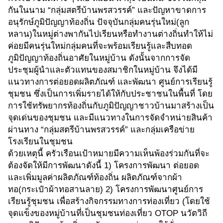
กันในนาม “กลุ่มสตรีบ้านพรสวรรค์” และปัญหาขาดการ
อนุรักษ์ภูมิปัญญาท้องถิ่น ปัจจุบันกลุ่มคนรุ่นใหม่(ลูก
หลาน)ในหมู่ต่างพากันไปเรียนหรือทำงานต่างถิ่นทำให้ไม่
ค่อยมีคนรุ่นใหม่กลุ่มคนที่จะพร้อมเรียนรู้และสืบทอด
ภูมิปัญญาท้องถิ่นอาศัยในหมู่บ้าน ดังนั้นจากการจัด
ประชุมผู้นำและตัวแทนของสมาชิกในหมู่บ้าน จึงได้มี
แนวทางการต่อยอดผลิตภัณฑ์ และพัฒนา ศูนย์การเรียนรู้
ชุมชน ซึ่งเป็นการเพิ่มรายได้ให้กับประชาชนในพื้นที่ โดย
การใช้ทรัพยากรท้องถิ่นกับภูมิปัญญาชาวบ้านมาสร้างเป็น
จุดเด่นของชุมชน และมีแนวทางในการจัดจำหน่ายสินค้า
ผ่านทาง “กลุ่มสตรีบ้านพรสวรรค์” และกลุ่มเครือข่าย
โรงเรียนในชุมชน
ด้วยเหตุนี้ ครัวเรือนเป้าหมายมีความเห็นพ้องร่วมกันที่จะ
ต้องจัดให้มีการพัฒนาดังนี้ 1) โครงการพัฒนา ต่อยอด
และเพิ่มมูลค่าผลิตภัณฑ์ท้องถิ่น ผลิตภัณฑ์จากผ้า
ทอ(กระเป๋าผ้าทอสานลาย) 2) โครงการพัฒนาศูนย์การ
เรียนรู้ชุมชน เพื่อสร้างกิจกรรมทางการท่องเที่ยว (โดยใช้
จุดแข็งของหมู่บ้านที่เป็นชุมชนท่องเที่ยว OTOP นวัตวิถี