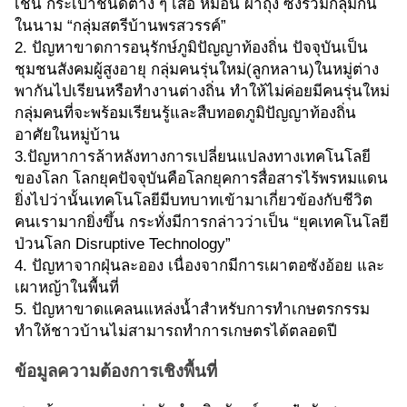
เช่น กระเป๋าชนิดต่าง ๆ เสื้อ หมอน ผ้าถุง ซึ่งรวมกลุ่มกัน
ในนาม “กลุ่มสตรีบ้านพรสวรรค์”
2. ปัญหาขาดการอนุรักษ์ภูมิปัญญาท้องถิ่น ปัจจุบันเป็น
ชุมชนสังคมผู้สูงอายุ กลุ่มคนรุ่นใหม่(ลูกหลาน)ในหมู่ต่าง
พากันไปเรียนหรือทำงานต่างถิ่น ทำให้ไม่ค่อยมีคนรุ่นใหม่
กลุ่มคนที่จะพร้อมเรียนรู้และสืบทอดภูมิปัญญาท้องถิ่น
อาศัยในหมู่บ้าน
3.ปัญหาการล้าหลังทางการเปลี่ยนแปลงทางเทคโนโลยี
ของโลก โลกยุคปัจจุบันคือโลกยุคการสื่อสารไร้พรหมแดน
ยิ่งไปว่านั้นเทคโนโลยีมีบทบาทเข้ามาเกี่ยวข้องกับชีวิต
คนเรามากยิ่งขึ้น กระทั่งมีการกล่าวว่าเป็น “ยุคเทคโนโลยี
ป่วนโลก Disruptive Technology”
4. ปัญหาจากฝุ่นละออง เนื่องจากมีการเผาตอซังอ้อย และ
เผาหญ้าในพื้นที่
5. ปัญหาขาดแคลนแหล่งน้ำสำหรับการทำเกษตรกรรม
ทำให้ชาวบ้านไม่สามารถทำการเกษตรได้ตลอดปี
ข้อมูลความต้องการเชิงพื้นที่