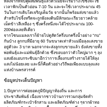
หลังจากที่จับคู่ผสมพันธุ์แล้วตัวเมียจะเริ่มวางไข่ซึ่งจะใช้
เวลาฟักเป็นตัวอ่อน 7-10 วัน และจะใช้เวลาประมาณ 45
วันในการเติบโตเจริญเต็มวัย จากนั้นก็พร้อมส่งขายแล้ว
สำหรับไข่จิ้งหรีดจะถูกฝังลงดินมีลักษณะเรียวยาวคล้าย
เม็ดข้าวสีเหลือง ๆ ซึ่งครั้งหนึ่งจะได้ไข่ประมาณ 100-
200ฟองเลยทีเดียว
จากโซนแมลงเราก็ย้ายไปดูสัตว์ครึ่งบกครึ่งน้ำอย่าง “กบ”
กันบ้าง ลูกกบที่มีอายุ 60 วันขนาดเท่าหัวแม่มือลุงแสงขาย
อยู่ตัวละ 3 บาท นอกจากจะส่งลูกกบขายแล้ว ยังส่งขายทั้ง
พ่อพันธุ์และแม่พันธุ์อีกด้วย ซึ่งขอบอกว่าตัวใหญ่มาก ๆ ลุง
แสงยังแอบกระซิบมาอีกว่าการเลี้ยงกบสร้างรายได้ให้ลุง
แสงไม่น้อยเลย และนี่ก็คือตัวอย่างวิถีพอเพียงแบบลุงแสง
แห่งบ้านพรสวรรค์
ข้อมูลประเด็นปัญหา
1.ปัญหาการต่อยอดภูมิปัญญาท้องถิ่น และการ
ประชาสัมพันธ์ เนื่องจากชาวบ้านการรวมกลุ่มจัดทำ
ผลิตภัณฑ์กระเป๋าจักสาน และผลิตภัณฑ์ต่าง ๆจากผ้าทอ