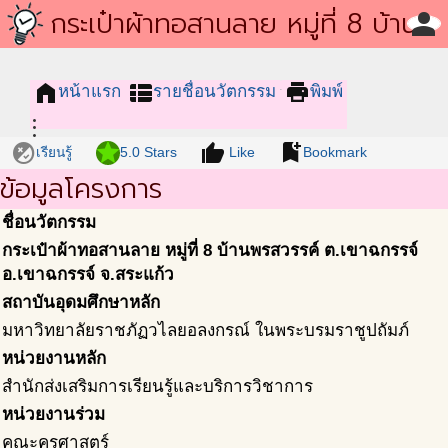
โครงการชุมชนนวัตกรรม
กระเป๋าผ้าทอสานลาย หมู่ที่ 8 บ้าน
person
พรสวรรค์ ต.เขาฉกรรจ์ อ.เขาฉกรรจ์
home
view_list
print
หน้าแรก
รายชื่อนวัตกรรม
พิมพ์
จ.สระแก้ว
more_vert
flaky
star
thumb_up
bookmark_add
เรียนรู้
5.0 Stars
Like
Bookmark
ข้อมูลโครงการ
ชื่อนวัตกรรม
กระเป๋าผ้าทอสานลาย หมู่ที่ 8 บ้านพรสวรรค์ ต.เขาฉกรรจ์
อ.เขาฉกรรจ์ จ.สระแก้ว
สถาบันอุดมศึกษาหลัก
มหาวิทยาลัยราชภัฏวไลยอลงกรณ์ ในพระบรมราชูปถัมภ์
หน่วยงานหลัก
สำนักส่งเสริมการเรียนรู้และบริการวิชาการ
หน่วยงานร่วม
คณะครุศาสตร์