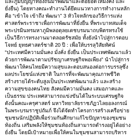
และภูมิปัญญาท้องถิ่นมาพัฒนาและต่อยอดให้มั่งคง และ
ยั่งยืน) โดยทางคณะทำงานได้ยึดแนวทางการทำงานหลัก
คือ “เข้าใจ เข้าถึง พัฒนา” 3 หัวใจหลักของวิธีการแห่ง
ศาสตร์พระราชาเพื่อการพัฒนาที่ยั่งยืน ที่พระบาทสมเด็จ
พระปรมินทรมหาภูมิพลอดุลยเดชบรมนาถบพิตรทรงใช้
เป็นวิธีการทรงงานมาตลอดรัชสมัย ทั้งยังนำไปสู่การตอบ
โจทย์ ยุทธศาสตร์ชาติ 20 ปี : เพื่อให้บรรลุวิสัยทัศน์
“ประเทศมีความมั่นคง มั่งคั่ง ยั่งยืน เป็นประเทศพัฒนาแล้ว
ด้วยการพัฒนาตามปรัชญาเศรษฐกิจพอเพียง” นำไปสู่การ
พัฒนาให้คนไทยมีความสุขและตอบสนองต่อการบรรลุซึ่ง
ผลประโยชน์แห่งชาติ ในการที่จะพัฒนาคุณภาพชีวิต
สร้างรายได้ระดับสูงเป็นประเทศพัฒนาแล้ว และสร้าง
ความสุขของคนไทย สังคมมีความมั่นคง เสมอภาคและ
เป็นธรรม ประเทศสามารถแข่งขันได้ในระบบเศรษฐกิจ
ดังนั้นคณะครุศาสตร์ มหาวิทยาลัยราชภัฏวไลยอลงกรณ์
ในพระบรมราชูปถัมภ์ จึงได้จัดทำโครงการสร้างเครือข่าย
ชุมชนนักปฏิบัติเพื่อร่วมกันศึกษาแก้ไขปัญหาของชุมชน
ท้องถิ่น เสริมพลังให้ชุมชนท้องถิ่นสามารถดำรงอยู่ได้อย่าง
ยั่งยืน โดยมีเป้าหมายเพื่อให้คนในชุมชนสามารถบริหาร