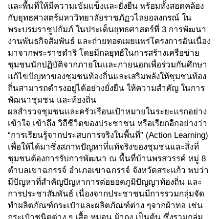
และพื้นที่ให้มีความเข้มแข็งและยั่งยืน พร้อมทั้งสอดคล้อง
กับยุทธศาสตร์มหาวิทยาลัยราชภัฏวไลยอลงกรณ์ ใน
พระบรมราชูปถัมภ์ ในประเด็นยุทธศาสตร์ที่ 3 การพัฒนา
งานพันธกิจสัมพันธ์ และถ่ายทอดเผยแพร่โครงการอันเนื่อง
มาจากพระราชดำริ โดยมีกลยุทธ์ในการสร้างเครือข่าย
ชุมชนนักปฏิบัติจากภายในและภายนอกเพื่อร่วมกันศึกษา
แก้ไขปัญหาของชุมชนท้องถิ่นและเสริมพลังให้ชุมชนท้อง
ถิ่นสามารถดำรงอยู่ได้อย่างยั่งยืน ให้ความสำคัญ ในการ
พัฒนาชุมชน และท้องถิ่น
ผลสำรวจชุมชนและครัวเรือนเป้าหมายในระยะแรกอย่าง
เข้าใจ เข้าถึง วิถีชีวิตของประชาชน หรือเรียกอีกอย่างว่า
“การเรียนรู้จากประสบการจริงในพื้นที่” (Action Learning)
เพื่อให้ได้มาซึ่งสภาพปัญหาที่แท้จริงของชุมชนและสิ่งที่
ชุมชนต้องการรับการพัฒนา ณ พื้นที่บ้านพรสวรรค์ หมู่ 8
ตำบลเขาฉกรรจ์ อำเภอเขาฉกรรจ์ จังหวัดสระแก้ว พบว่า
มีปัญหาที่สำคัญปัญหาการต่อยอดภูมิปัญญาท้องถิ่น และ
การประชาสัมพันธ์ เนื่องจากประชาชนมีการรวมกลุ่มจัด
ทำผลิตภัณฑ์กระเป๋าและผลิตภัณฑ์ต่าง ๆจากผ้าทอ เช่น
กระเป๋าชนิดต่าง ๆ เสื้อ หมอน ผ้าถุง เป็นต้น ซึ่งรวมกลุ่ม