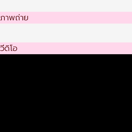
ภาพถ่าย
วีดิโอ