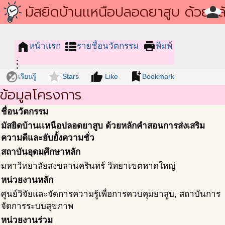
โครงการชุมชนนวัตกรรม
มัสยิดบ้านเเหนือปลอดยาสูบ ด้วยหล
person
สอนการส่งเสริมความดีและยับยั้งคว
home
view_list
print
หน้าแรก
รายชื่อนวัตกรรม
พิมพ์
ชั่ว
more_vert
flaky
star
thumb_up
bookmark_add
เรียนรู้
Stars
Like
Bookmark
ข้อมูลโครงการ
ชื่อนวัตกรรม
มัสยิดบ้านเเหนือปลอดยาสูบ ด้วยหลักคำสอนการส่งเสริม
ความดีและยับยั้งความชั่ว
สถาบันอุดมศึกษาหลัก
มหาวิทยาลัยสงขลานครินทร์ วิทยาเขตหาดใหญ่
หน่วยงานหลัก
ศูนย์วิจัยและจัดการความรู้เพื่อการควบคุมยาสูบ, สถาบันการ
จัดการระบบสุขภาพ
หน่วยงานร่วม