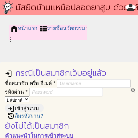
โครงการชุมชนนวัตกรรม
มัสยิดบ้านเเหนือปลอดยาสูบ ด้วยหล
person
สอนการส่งเสริมความดีและยับยั้งคว
home
view_list
หน้าแรก
รายชื่อนวัตกรรม
ชั่ว
more_vert
กรณีเป็นสมาชิกเว็บอยู่แล้ว
login
ชื่อสมาชิก หรือ อีเมล์
*
visibility_off
รหัสผ่าน
*
login
เข้าสู่ระบบ
restore
ลืมรหัสผ่าน?
ยังไม่ได้เป็นสมาชิก
คำแนะนำในการเข้าสู่ระบบ