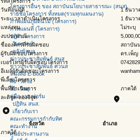
รหัสโครงการ
โครงการอื่นๆ ของ สถาบันนโยบายสาธารณะ (สนส)
วันที่อนุมัติ
1 ธันวา
รายชื่อโครงการ ทั้งหมด(รวมทุกแผนงาน)
ระยะเวลาดำเนินโครงการ
1 ธันวา
ภาพแผนภูมิต้นไม้ (โครงการ)
แหล่งทุน
ไม่ระบุ
ภาพแผนที่ (โครงการ)
งบประมาณ
5,000,0
ปฎิทินโครงการ
วิเคราะห์
ชื่อองค์กรที่รับผิดชอบ
สถาบัน
คลังข้อมูล
ผู้รับผิดชอบโครงการ
ดร.เพ็ญ
ข่าวประชาสัมพันธ์ สนส
เบอร์โทรผู้รับผิดชอบโครงการ
074282
ข่าวประชาสัมพันธ์ ศวนส
อีเมล์ผู้รับผิดชอบโครงการ
wanham
หนังสือ E-Book
พี่เลี้ยงโครงการ
สื่อ -วีดีโอ
พื้นที่ดำเนินการ
ภาคใต้
สื่อ -วิทยุ
คู่มือ แบบฟอร์ม
ละติจูด-ลองจิจูด
place
ปฎิทิน สนส.
stars
เกี่ยวกับเรา
คณะกรรมการกำกับทิศ
จังหวัด
อำเภอ
คณะทำงาน
ภาคใต้
ศูนย์ประสานงาน