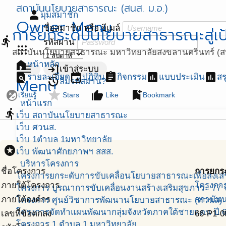
สถาบันนโยบายสาธารณะ (สนส. ม.อ.)
person
มุมสมาชิก
Owner Menu
ชื่อสมาชิก หรือ อีเมล์
การยกระดับนโยบายสาธารณะสู่เป
directions_run
รหัสผ่าน
apps
สถาบันนโยบายสาธารณะ มหาวิทยาลัยสงขลานครินทร์ (สน
home
หน้าหลัก
menu
login
เข้าสู่ระบบ
find_in_page
event
assignment
assessment
assessment
รายละเอียด
ปฏิทิน
กิจกรรม
แบบประเมิน
สร
Menu
restore
ลืมรหัสผ่าน?
flaky
star
thumb_up
bookmark_add
เรียนรู้
Stars
Like
Bookmark
หน้าแรก
directions_run
เว็บ สถาบันนโยบายสาธารณะ
เว็บ ศวนส.
เว็บ 1ตำบล 1มหาวิทยาลัย
stars
เว็บ พัฒนาศักยภาพฯ สสส.
บริหารโครงการ
ชื่อโครงการ
การยกระ
โครงการยกระดับการขับเคลื่อนโยบายสาธารณะเพื่อส่งเสริ
ภายใต้โครงการ
โครงการ
โครงการ บูรณาการขับเคลื่อนงานสร้างเสริมสุขภาวะ 77 จ
ภายใต้องค์กร
สถาบันน
โครงการ ศูนย์วิชาการพัฒนานโยบายสาธารณะ (ศวนส)
โครงการจัดทำแผนพัฒนากลุ่มจังหวัดภาคใต้ชายแดน ปี 
เลขที่ข้อตกลง
66-P1-0
โครงการ 1 ตำบล 1 มหาวิทยาลัย