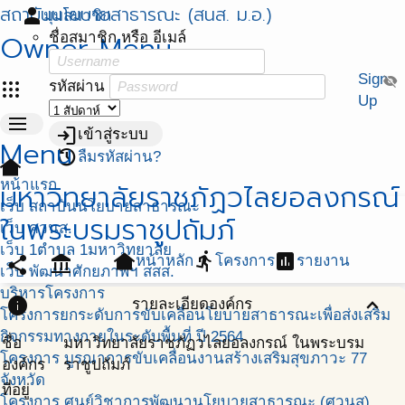
สถาบันนโยบายสาธารณะ (สนส. ม.อ.)
person
มุมสมาชิก
Owner Menu
ชื่อสมาชิก หรือ อีเมล์
Sign
visibility_off
apps
รหัสผ่าน
Up
menu
login
เข้าสู่ระบบ
Menu
restore
ลืมรหัสผ่าน?
other_houses
หน้าแรก
มหาวิทยาลัยราชภัฏวไลยอลงกรณ์
เว็บ สถาบันนโยบายสาธารณะ
ในพระบรมราชูปถัมภ์
เว็บ ศวนส.
เว็บ 1ตำบล 1มหาวิทยาลัย
other_houses
directions_run
assessment
หน้าหลัก
โครงการ
รายงาน
share
account_balance
เว็บ พัฒนาศักยภาพฯ สสส.
บริหารโครงการ
info
expand_less
รายละเอียดองค์กร
โครงการยกระดับการขับเคลื่อนโยบายสาธารณะเพื่อส่งเสริม
กิจกรรมทางกายในระดับพื้นที่ ปี 2564
ชื่อ
มหาวิทยาลัยราชภัฏวไลยอลงกรณ์ ในพระบรม
โครงการ บูรณาการขับเคลื่อนงานสร้างเสริมสุขภาวะ 77
องค์กร
ราชูปถัมภ์
จังหวัด
ที่อยู่
โครงการ ศูนย์วิชาการพัฒนานโยบายสาธารณะ (ศวนส)