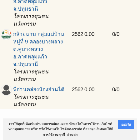
อ.ลาดหลุมแก้ว
จ.ปทุมธานี
โครงการชุมชน
นวัตกรรม
กล้วยฉาบ กลุ่มแม่บ้าน
2562
0.00
0/0
หมู่ที่ 9 คลองบางหลวง
ต.คูบางหลวง
อ.ลาดหลุมแก้ว
จ.ปทุมธานี
โครงการชุมชน
นวัตกรรม
พี่อ่านคล่องน้องอ่านได้
2562
0.00
0/0
โครงการชุมชน
นวัตกรรม
@Copyright 2016
สถาบันนโยบายสาธารณะ ม.สงขลานครินทร์
เราใช้คุกกี้เพื่อเพิ่มประสบการณ์และความพึงพอใจในการใช้งานเว็บไซต์
ยอมรับ
หากคุณกด "ยอมรับ" หรือใช้งานเว็บไซต์ของเราต่อ ถือว่าคุณยินยอมให้มี
ตำบลหาดใหญ่ อำเภอหาดใหญ่ จังหวัดสงขลา 90110 โทรศัพท์ 074-282900-2
การใช้งานคุกกี้
อ่านต่อ
Powered by
สถาบันนโยบายสาธารณะ ม.สงขลานครินทร์
. Designed by
SoftGanz Group