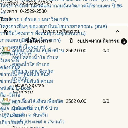
โทรศัพท์
0-2529-0674-7
โครงการจัดทำแผนพัฒนากลุ่มจังหวัดภาคใต้ชายแดน ปี 66-
โทรสาร
0-2529-2580
70
อีเมล์
โครงการ 1 ตำบล 1 มหาวิทยาลัย
โครงการอื่นๆ ของ สถาบันนโยบายสาธารณะ (สนส)
directions_run
expand_less
โครงการ/กิจกรรม
รายชื่อโครงการ ทั้งหมด(รวมทุกแผนงาน)
ภาพแผนภูมิต้นไม้ (โครงการ)
paid
ชื่อโครงการ
ปี
งบประมาณ
กิจกรรม
ภาพแผนที่ (โครงการ)
กบยิ้ม ไก่แย้ม หมู่ที่ 6บ้าน
2562
0.00
0/0
ปฎิทินโครงการ
อพป.คลองน้ำใส ตำบล
วิเคราะห์
คลองน้ำใส อำเภอ
คลังข้อมูล
อรัญประเทศ จังหวัด
ข่าวประชาสัมพันธ์ สนส
สระแก้ว
ข่าวประชาสัมพันธ์ ศวนส
โครงการชุมชน
หนังสือ E-Book
นวัตกรรม
สื่อ -วีดีโอ
การเลี้ยงไส้เดือนเพื่อผลิต
2562
0.00
0/0
สื่อ -วิทยุ
ปุ๋ยอินทรีย์ หมู่ที่ 6 บ้าน
คู่มือ แบบฟอร์ม
ทับพริก ต.ทับพริก
ปฎิทิน สนส.
อ.อรัญประเทศ จ.สระแก้ว
เกี่ยวกับเรา