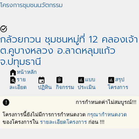
โครงการชุมชนนวัตกรรม
task_alt
กล้วยกวน ชุมชนหมู่ที่ 12 คลองเจ้า
ต.คูบางหลวง อ.ลาดหลุมแก้ว
จ.ปทุมธานี
home
หน้าหลัก
find_in_page
event
assignment
assessment
assessment
ราย
แบบ
สรุป
ละเอียด
ปฏิทิน
กิจกรรม
ประเมิน
โครงการ
error
การกำหนดค่าไม่สมบูรณ์!!!
โครงการนี้ยังไม่มีการการกำหนดงวด
กรุณากำหนดงวด
ของโครงการใน
รายละเอียดโครงการ
ก่อน !!!