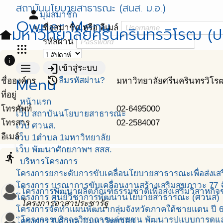
สถาบันนโยบายสาธารณะ (สนส. ม.อ.)
person
มุมสมาชิก
Owner Menu
ชื่อสมาชิก หรือ อีเมล์
มหาวิทยาลัยศรีนครินทรวิโรฒ (ป
other_houses
รหัสผ่าน
apps
info
menu
login
เข้าสู่ระบบ
Menu
restore
ลืมรหัสผ่าน?
ชื่อองค์กร
มหาวิทยาลัยศรีนครินทรวิโร
ที่อยู่
หน้าแรก
โทรศัพท์
02-6495000
เว็บ สถาบันนโยบายสาธารณะ
โทรสาร
02-2584007
เว็บ ศวนส.
อีเมล์
เว็บ 1ตำบล 1มหาวิทยาลัย
เว็บ พัฒนาศักยภาพฯ สสส.
directions_run
บริหารโครงการ
โครงการยกระดับการขับเคลื่อนโยบายสาธารณะเพื่อส่งเสริ
โครงการ บูรณาการขับเคลื่อนงานสร้างเสริมสุขภาวะ 77 จ
โครงการพัฒนาผลิตภัณฑ์ธรรมชาติเพื่อส่งเสริมวิสาหกิ
โครงการ ศูนย์วิชาการพัฒนานโยบายสาธารณะ (ศวนส)
โครงการอาสาประชารัฐ
โครงการจัดทำแผนพัฒนากลุ่มจังหวัดภาคใต้ชายแดน ปี 
โครงการบริการวิชาการแก่ชุมชน พัฒนารูปแบบการดูแลผ
โครงการ 1 ตำบล 1 มหาวิทยาลัย