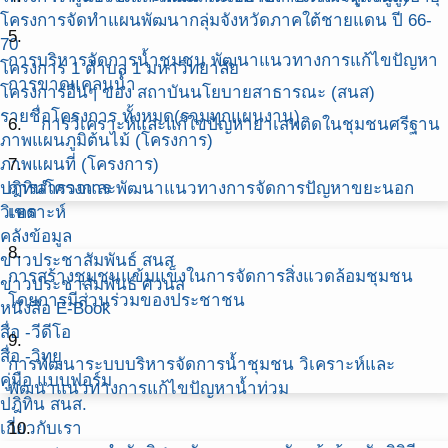
โครงการจัดทำแผนพัฒนากลุ่มจังหวัดภาคใต้ชายแดน ปี 66-
5.
70
การบริหารจัดการน้ำชุมชน พัฒนาแนวทางการแก้ไขปัญหา
โครงการ 1 ตำบล 1 มหาวิทยาลัย
การขาดแคลนน้ำ
โครงการอื่นๆ ของ สถาบันนโยบายสาธารณะ (สนส)
รายชื่อโครงการ ทั้งหมด(รวมทุกแผนงาน)
6.
การวิเคราะห์และแก้ใขปัญหายาเสพติดในชุมชนศรีฐาน
ภาพแผนภูมิต้นไม้ (โครงการ)
ภาพแผนที่ (โครงการ)
7.
ปฎิทินโครงการ
การสำรวจและพัฒนาแนวทางการจัดการปัญหาขยะนอก
วิเคราะห์
เขต
คลังข้อมูล
8.
ข่าวประชาสัมพันธ์ สนส
การสร้างชุมชนแข้มแข็งในการจัดการสิ่งแวดล้อมชุมชน
ข่าวประชาสัมพันธ์ ศวนส
โดยการมีส่วนร่วมของประชาชน
หนังสือ E-Book
สื่อ -วีดีโอ
9.
สื่อ -วิทยุ
การพัฒนาระบบบริหารจัดการน้ำชุมชน วิเคราะห์และ
คู่มือ แบบฟอร์ม
พัฒนาแนวทางการแก้ไขปัญหาน้ำท่วม
ปฎิทิน สนส.
เกี่ยวกับเรา
10.