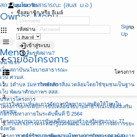
สถาบันนโยบายสาธารณะ (สนส. ม.อ.)
person
มุมสมาชิก
Owner Menu
ชื่อสมาชิก หรือ อีเมล์
Sign
visibility_off
apps
รหัสผ่าน
Up
menu
login
เข้าสู่ระบบ
Menu
restore
ลืมรหัสผ่าน?
รายชื่อโครงการ
arrow_back
หน้าแรก
เว็บ สถาบันนโยบายสาธารณะ
view_list
โครงการ
เว็บ ศวนส.
เว็บ 1ตำบล 1มหาวิทยาลัย
1.
การจัดการสิ่งแวดล้อมโดยใช้ชุมชนเป็นฐาน
เว็บ พัฒนาศักยภาพฯ สสส.
2.
บริหารโครงการ
การวิเคราะห์และการจัดการปัญหายาเสพติดให้โทษใน
โครงการยกระดับการขับเคลื่อนโยบายสาธารณะเพื่อส่งเสริม
ชุมชน
กิจกรรมทางกายในระดับพื้นที่ ปี 2564
โครงการ บูรณาการขับเคลื่อนงานสร้างเสริมสุขภาวะ 77
3.
การสร้างการตระหนักรู้และพัฒนาแนวทางการจัดการขยะ
จังหวัด
โครงการ ศูนย์วิชาการพัฒนานโยบายสาธารณะ (ศวนส)
4.
การสำรวจและพัฒนาแนวทางการจัดการดูแลผู้สูงอายุ