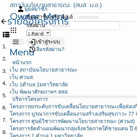
สถาบันนโยบายสาธารณะ (สนส. ม.อ.)
person
มุมสมาชิก
Owner Menu
ชื่อสมาชิก หรือ อีเมล์
รายชื่อโครงการ
arrow_back
รหัสผ่าน
apps
view_list
menu
login
เข้าสู่ระบบ
1.
Menu
restore
ลืมรหัสผ่าน?
2.
หน้าแรก
เว็บ สถาบันนโยบายสาธารณะ
3.
เว็บ ศวนส.
4.
เว็บ 1ตำบล 1มหาวิทยาลัย
เว็บ พัฒนาศักยภาพฯ สสส.
5.
บริหารโครงการ
โครงการยกระดับการขับเคลื่อนโยบายสาธารณะเพื่อส่งเสริ
6.
โครงการ บูรณาการขับเคลื่อนงานสร้างเสริมสุขภาวะ 77 จ
7.
โครงการ ศูนย์วิชาการพัฒนานโยบายสาธารณะ (ศวนส)
โครงการจัดทำแผนพัฒนากลุ่มจังหวัดภาคใต้ชายแดน ปี 
8.
โครงการ 1 ตำบล 1 มหาวิทยาลัย