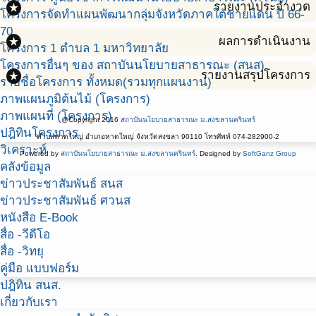
stars
รายงานประจำงวด
โครงการจัดทำแผนพัฒนากลุ่มจังหวัดภาคใต้ชายแดน ปี 66-
70
stars
ผลการดำเนินงาน
โครงการ 1 ตำบล 1 มหาวิทยาลัย
โครงการอื่นๆ ของ สถาบันนโยบายสาธารณะ (สนส)
stars
รายงานสรุปโครงการ
รายชื่อโครงการ ทั้งหมด(รวมทุกแผนงาน)
ภาพแผนภูมิต้นไม้ (โครงการ)
ภาพแผนที่ (โครงการ)
@Copyright 2016
สถาบันนโยบายสาธารณะ ม.สงขลานครินทร์
ปฎิทินโครงการ
ตำบลหาดใหญ่ อำเภอหาดใหญ่ จังหวัดสงขลา 90110 โทรศัพท์ 074-282900-2
วิเคราะห์
Powered by
สถาบันนโยบายสาธารณะ ม.สงขลานครินทร์
. Designed by
SoftGanz Group
คลังข้อมูล
ข่าวประชาสัมพันธ์ สนส
ข่าวประชาสัมพันธ์ ศวนส
หนังสือ E-Book
สื่อ -วีดีโอ
สื่อ -วิทยุ
คู่มือ แบบฟอร์ม
ปฎิทิน สนส.
เกี่ยวกับเรา