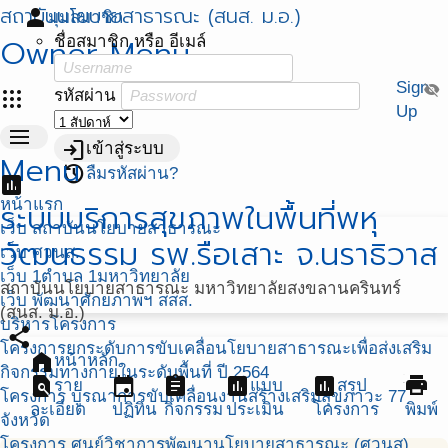
สถาบันนโยบายสาธารณะ (สนส. ม.อ.)
person
มุมสมาชิก
Owner Menu
ชื่อสมาชิก หรือ อีเมล์
Sign
visibility_off
apps
รหัสผ่าน
Up
menu
login
เข้าสู่ระบบ
Menu
restore
ลืมรหัสผ่าน?
assessment
หน้าแรก
ระบบบริการสุขภาพในพื้นที่พหุ
เว็บ สถาบันนโยบายสาธารณะ
วัฒนธรรม รพ.รือเสาะ จ.นราธิวาส
เว็บ ศวนส.
เว็บ 1ตำบล 1มหาวิทยาลัย
สถาบันนโยบายสาธารณะ มหาวิทยาลัยสงขลานครินทร์
เว็บ พัฒนาศักยภาพฯ สสส.
(สนส. ม.อ.)
บริหารโครงการ
share
โครงการยกระดับการขับเคลื่อนโยบายสาธารณะเพื่อส่งเสริม
home
หน้าหลัก
กิจกรรมทางกายในระดับพื้นที่ ปี 2564
find_in_page
event
assignment
assessment
assessment
print
ราย
แบบ
สรุป
โครงการ บูรณาการขับเคลื่อนงานสร้างเสริมสุขภาวะ 77
ละเอียด
ปฏิทิน
กิจกรรม
ประเมิน
โครงการ
พิมพ์
จังหวัด
โครงการ ศูนย์วิชาการพัฒนานโยบายสาธารณะ (ศวนส)