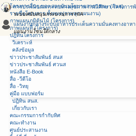
โครงการอื่นๆ ของ สถาบันนโยบายสาธารณะ (สนส)
การประเมินผลกระทบทางสุขภาพ กรณีศึกษา โครงการพัฒนาค
รายชื่อโครงการ ทั้งหมด(รวมทุกแผนงาน)
ระบบสนับสนุนกระบวนการ HIA
ภาพแผนภูมิต้นไม้ (โครงการ)
แผนงานกลางระบบอาหารประเด็นความมั่นคงทางอาหาร
ภาพแผนที่ (โครงการ)
แผนงานโซนใต้กลาง
ปฎิทินโครงการ
วิเคราะห์
คลังข้อมูล
ข่าวประชาสัมพันธ์ สนส
ข่าวประชาสัมพันธ์ ศวนส
หนังสือ E-Book
สื่อ -วีดีโอ
สื่อ -วิทยุ
คู่มือ แบบฟอร์ม
ปฎิทิน สนส.
เกี่ยวกับเรา
คณะกรรมการกำกับทิศ
คณะทำงาน
ศูนย์ประสานงาน