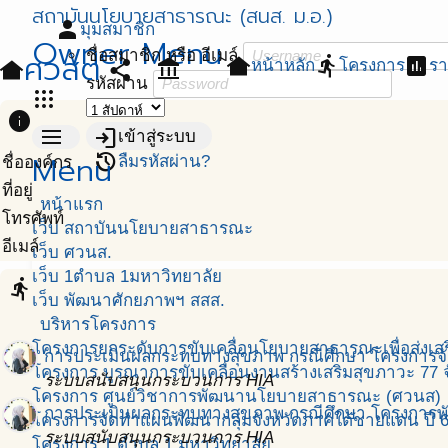
สถาบันนโยบายสาธารณะ (สนส. ม.อ.)
person
มุมสมาชิก
Owner Menu
ชื่อสมาชิก หรือ อีเมล์
ศวสต
other_houses
directions_run
assessment
หน้าหลัก
โครงการ
ร
other_houses
share
account_balance
รหัสผ่าน
apps
info
menu
login
เข้าสู่ระบบ
Menu
restore
ลืมรหัสผ่าน?
ชื่อองค์กร
ที่อยู่
หน้าแรก
โทรศัพท์
เว็บ สถาบันนโยบายสาธารณะ
อีเมล์
เว็บ ศวนส.
เว็บ 1ตำบล 1มหาวิทยาลัย
directions_run
เว็บ พัฒนาศักยภาพฯ สสส.
บริหารโครงการ
โครงการยกระดับการขับเคลื่อนโยบายสาธารณะเพื่อส่งเสริ
การประเมินผลกระทบทางสุขภาพ กรณีศึกษา โครงการจัด
โครงการ บูรณาการขับเคลื่อนงานสร้างเสริมสุขภาวะ 77 จ
ระบบสนับสนุนกระบวนการ HIA
โครงการ ศูนย์วิชาการพัฒนานโยบายสาธารณะ (ศวนส)
การประเมินผลกระทบทางสุขภาพ กรณีศึกษา โครงการพัฒน
โครงการจัดทำแผนพัฒนากลุ่มจังหวัดภาคใต้ชายแดน ปี 
ระบบสนับสนุนกระบวนการ HIA
โครงการ 1 ตำบล 1 มหาวิทยาลัย