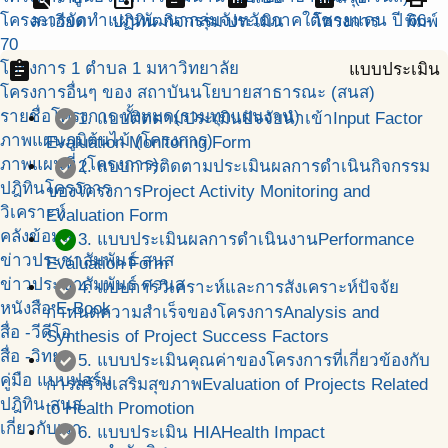
โครงการจัดทำแผนพัฒนากลุ่มจังหวัดภาคใต้ชายแดน ปี 66-
ละเอียด
ปฏิทิน
กิจกรรม
ประเมิน
โครงการ
พิมพ์
70
assignment
โครงการ 1 ตำบล 1 มหาวิทยาลัย
แบบประเมิน
โครงการอื่นๆ ของ สถาบันนโยบายสาธารณะ (สนส)
check_circle
รายชื่อโครงการ ทั้งหมด(รวมทุกแผนงาน)
1. แบบติดตามประเมินปัจจัยนำเข้า
Input Factor
ภาพแผนภูมิต้นไม้ (โครงการ)
Evaluation Monitoring Form
check_circle
ภาพแผนที่ (โครงการ)
2. แบบการติดตามประเมินผลการดำเนินกิจกรรม
ปฎิทินโครงการ
ของโครงการ
Project Activity Monitoring and
วิเคราะห์
Evaluation Form
check_circle
คลังข้อมูล
3. แบบประเมินผลการดำเนินงาน
Performance
ข่าวประชาสัมพันธ์ สนส
Evaluation Form
ข่าวประชาสัมพันธ์ ศวนส
check_circle
4. แบบการวิเคราะห์และการสังเคราะห์ปัจจัย
หนังสือ E-Book
กำหนดความสำเร็จของโครงการ
Analysis and
สื่อ -วีดีโอ
Synthesis of Project Success Factors
สื่อ -วิทยุ
check_circle
5. แบบประเมินคุณค่าของโครงการที่เกี่ยวข้องกับ
คู่มือ แบบฟอร์ม
การสร้างเสริมสุขภาพ
Evaluation of Projects Related
ปฎิทิน สนส.
to Health Promotion
เกี่ยวกับเรา
check_circle
6. แบบประเมิน HIA
Health Impact