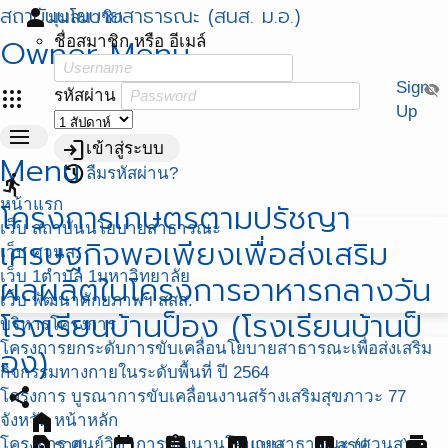
สถาบันนโยบายสาธารณะ (สนส. ม.อ.)
person
มุมสมาชิก
Owner Menu
ชื่อสมาชิก หรือ อีเมล์
Sign
visibility_off
apps
รหัสผ่าน
Up
menu
login
เข้าสู่ระบบ
Menu
restore
ลืมรหัสผ่าน?
directions_run
หน้าแรก
โครงการเกษตรตามปรัชญา
เว็บ สถาบันนโยบายสาธารณะ
เศรษฐกิจพอเพียงเพื่อส่งเสริม
เว็บ ศวนส.
เว็บ 1ตำบล 1มหาวิทยาลัย
ผลผลิตในโครงการอาหารกลางวัน
เว็บ พัฒนาศักยภาพฯ สสส.
โรงเรียนบ้านป็อง (โรงเรียนบ้านป็
บริหารโครงการ
โครงการยกระดับการขับเคลื่อนโยบายสาธารณะเพื่อส่งเสริม
อง)
กิจกรรมทางกายในระดับพื้นที่ ปี 2564
share
โครงการ บูรณาการขับเคลื่อนงานสร้างเสริมสุขภาวะ 77
home
จังหวัด
หน้าหลัก
find_in_page
event
assignment
assessment
assessment
print
โครงการ ศูนย์วิชาการพัฒนานโยบายสาธารณะ (ศวนส)
ราย
แบบ
สรุป