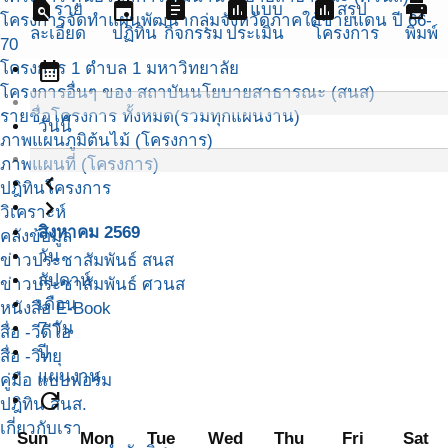
find_in_page
event
assignment
assessment
assessment
print
ราย
แบบ
สรุป
โครงการจัดทำแผนพัฒนากลุ่มจังหวัดภาคใต้ชายแดน ปี 66-
ละเอียด
ปฏิทิน
กิจกรรม
ประเมิน
โครงการ
พิมพ์
70
calendar_month
โครงการ 1 ตำบล 1 มหาวิทยาลัย
โครงการอื่นๆ ของ สถาบันนโยบายสาธารณะ (สนส)
รายชื่อโครงการ ทั้งหมด(รวมทุกแผนงาน)
วันนี้
ภาพแผนภูมิต้นไม้ (โครงการ)
ภาพแผนที่ (โครงการ)
navigate_before
ปฎิทินโครงการ
navigate_next
วิเคราะห์
สิงหาคม 2569
คลังข้อมูล
วัน
ข่าวประชาสัมพันธ์ สนส
สัปดาห์
ข่าวประชาสัมพันธ์ ศวนส
เดือน
หนังสือ E-Book
7 วัน
สื่อ -วีดีโอ
ปี
สื่อ -วิทยุ
แผนงาน
คู่มือ แบบฟอร์ม
refresh
ปฎิทิน สนส.
เกี่ยวกับเรา
Sun
Mon
Tue
Wed
Thu
Fri
Sat