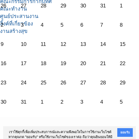
คณะกรรมการกำกับทิศ
26
27
28
29
30
31
1
คณะทำงาน
ศูนย์ประสานงาน
ลิ้งค์ที่เกี่ยวข้อง
2
3
4
5
6
7
8
งานสร้างสุข
9
10
11
12
13
14
15
16
17
18
19
20
21
22
23
24
25
26
27
28
29
30
31
1
2
3
4
5
@Copyright 2016
สถาบันนโยบายสาธารณะ ม.สงขลานครินทร์
เราใช้คุกกี้เพื่อเพิ่มประสบการณ์และความพึงพอใจในการใช้งานเว็บไซต์
ยอมรับ
หากคุณกด "ยอมรับ" หรือใช้งานเว็บไซต์ของเราต่อ ถือว่าคุณยินยอมให้มี
ตำบลหาดใหญ่ อำเภอหาดใหญ่ จังหวัดสงขลา 90110 โทรศัพท์ 074-282900-2