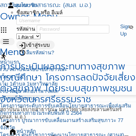
สถาบันนโยบายสาธารณะ (สนส. ม.อ.)
person
มุมสมาชิก
Owner Menu
ชื่อสมาชิก หรือ อีเมล์
Sign
visibility_off
apps
รหัสผ่าน
Up
menu
login
เข้าสู่ระบบ
Menu
restore
ลืมรหัสผ่าน?
directions_run
หน้าแรก
การประเมินผลกระทบทางสุขภาพ
เว็บ สถาบันนโยบายสาธารณะ
กรณีศึกษา โครงการลดปัจจัยเสี่ยง
เว็บ ศวนส.
เว็บ 1ตำบล 1มหาวิทยาลัย
ต่อสุขภาพ โดยระบบสุขภาพชุมชน
เว็บ พัฒนาศักยภาพฯ สสส.
จังหวัดนครศรีธรรมราช
บริหารโครงการ
โครงการยกระดับการขับเคลื่อนโยบายสาธารณะเพื่อส่งเสริม
สถาบันนโยบายสาธารณะ มหาวิทยาลัยสงขลานครินทร์
กิจกรรมทางกายในระดับพื้นที่ ปี 2564
(สนส. ม.อ.)
โครงการ บูรณาการขับเคลื่อนงานสร้างเสริมสุขภาวะ 77
share
จังหวัด
home
หน้าหลัก
โครงการ ศูนย์วิชาการพัฒนานโยบายสาธารณะ (ศวนส)