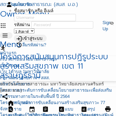
สถาบันนโยบายสาธารณะ (สนส. ม.อ.)
person
มุมสมาชิก
Owner Menu
ชื่อสมาชิก หรือ อีเมล์
Sign
visibility_off
apps
รหัสผ่าน
Up
menu
login
เข้าสู่ระบบ
Menu
restore
ลืมรหัสผ่าน?
directions_run
หน้าแรก
โครงการสนับสนุนการปฏิรูประบบ
เว็บ สถาบันนโยบายสาธารณะ
สร้างเสริมสุขภาพ เขต 11
เว็บ ศวนส.
เว็บ 1ตำบล 1มหาวิทยาลัย
สุราษฎร์ธานี
เว็บ พัฒนาศักยภาพฯ สสส.
บริหารโครงการ
สถาบันนโยบายสาธารณะ มหาวิทยาลัยสงขลานครินทร์
โครงการยกระดับการขับเคลื่อนโยบายสาธารณะเพื่อส่งเสริม
(สนส. ม.อ.)
share
กิจกรรมทางกายในระดับพื้นที่ ปี 2564
home
โครงการ บูรณาการขับเคลื่อนงานสร้างเสริมสุขภาวะ 77
หน้าหลัก
find_in_page
event
assignment
assessment
assessment
print
จังหวัด
ราย
แบบ
สรุป
โครงการ ศูนย์วิชาการพัฒนานโยบายสาธารณะ (ศวนส)
ละเอียด
ปฏิทิน
กิจกรรม
ประเมิน
โครงการ
พิมพ์