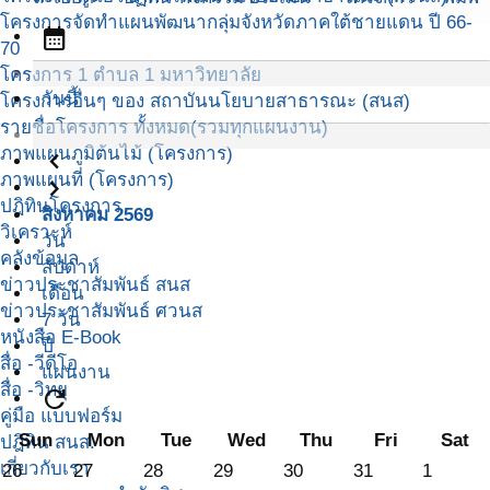
โครงการจัดทำแผนพัฒนากลุ่มจังหวัดภาคใต้ชายแดน ปี 66-
calendar_month
70
โครงการ 1 ตำบล 1 มหาวิทยาลัย
วันนี้
โครงการอื่นๆ ของ สถาบันนโยบายสาธารณะ (สนส)
รายชื่อโครงการ ทั้งหมด(รวมทุกแผนงาน)
ภาพแผนภูมิต้นไม้ (โครงการ)
navigate_before
ภาพแผนที่ (โครงการ)
navigate_next
ปฎิทินโครงการ
สิงหาคม 2569
วิเคราะห์
วัน
คลังข้อมูล
สัปดาห์
ข่าวประชาสัมพันธ์ สนส
เดือน
ข่าวประชาสัมพันธ์ ศวนส
7 วัน
หนังสือ E-Book
ปี
สื่อ -วีดีโอ
แผนงาน
สื่อ -วิทยุ
refresh
คู่มือ แบบฟอร์ม
Sun
Mon
Tue
Wed
Thu
Fri
Sat
ปฎิทิน สนส.
เกี่ยวกับเรา
26
27
28
29
30
31
1