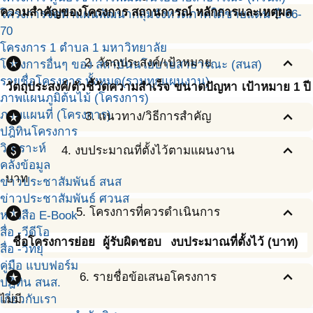
ความสำคัญของโครงการ สถานการณ์ หลักการและเหตุผล
โครงการจัดทำแผนพัฒนากลุ่มจังหวัดภาคใต้ชายแดน ปี 66-
70
โครงการ 1 ตำบล 1 มหาวิทยาลัย
stars
expand_less
2. วัตถุประสงค์/เป้าหมาย
โครงการอื่นๆ ของ สถาบันนโยบายสาธารณะ (สนส)
รายชื่อโครงการ ทั้งหมด(รวมทุกแผนงาน)
วัตถุประสงค์/ตัวชี้วัดความสำเร็จ
ขนาดปัญหา
เป้าหมาย 1 ปี
ภาพแผนภูมิต้นไม้ (โครงการ)
stars
expand_less
ภาพแผนที่ (โครงการ)
3. แนวทาง/วิธีการสำคัญ
ปฎิทินโครงการ
paid
expand_less
วิเคราะห์
4. งบประมาณที่ตั้งไว้ตามแผนงาน
คลังข้อมูล
บาท
ข่าวประชาสัมพันธ์ สนส
ข่าวประชาสัมพันธ์ ศวนส
stars
expand_less
5. โครงการที่ควรดำเนินการ
หนังสือ E-Book
สื่อ -วีดีโอ
ชื่อโครงการย่อย
ผู้รับผิดชอบ
งบประมาณที่ตั้งไว้ (บาท)
สื่อ -วิทยุ
คู่มือ แบบฟอร์ม
stars
expand_less
6. รายชื่อข้อเสนอโครงการ
ปฎิทิน สนส.
เกี่ยวกับเรา
ไม่มี