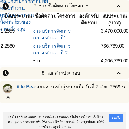
คณะกรรมการกำกับทิศ
stars
expand_less
7. รายชื่อติดตามโครงการ
คณะทำงาน
ศูนย์ประสานงาน
ปีงบประมาณ
ชื่อติดตามโครงการ
องค์กรรับ
งบประมาณ
ลิ้งค์ที่เกี่ยวข้อง
ผิดชอบ
(บาท)
งานสร้างสุข
1
2559
งานบริหารจัดการ
3,470,000.00
กลาง ศวสต. ปี1
2
2560
งานบริหารจัดการ
736,739.00
กลาง ศวสต. ปี 2
รวม
4,206,739.00
stars
expand_less
8. เอกสารประกอบ
Little Bear
แผนงานเข้าสู่ระบบเมื่อวันที่ 7 ส.ค. 2569 น.
expand_less
@Copyright 2016
สถาบันนโยบายสาธารณะ ม.สงขลานครินทร์
เราใช้คุกกี้เพื่อเพิ่มประสบการณ์และความพึงพอใจในการใช้งานเว็บไซต์
ยอมรับ
หากคุณกด "ยอมรับ" หรือใช้งานเว็บไซต์ของเราต่อ ถือว่าคุณยินยอมให้มี
ตำบลหาดใหญ่ อำเภอหาดใหญ่ จังหวัดสงขลา 90110 โทรศัพท์ 074-282900-2
การใช้งานคุกกี้
อ่านต่อ