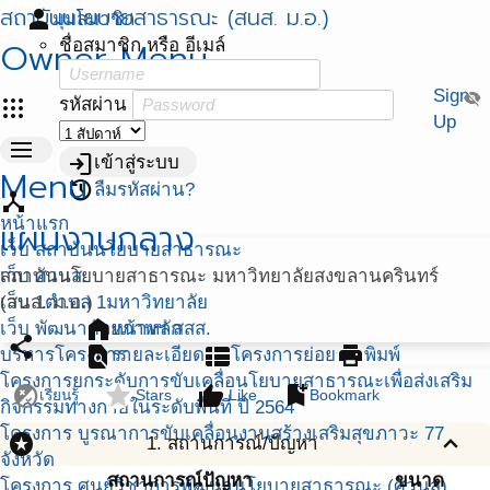
สถาบันนโยบายสาธารณะ (สนส. ม.อ.)
person
มุมสมาชิก
Owner Menu
ชื่อสมาชิก หรือ อีเมล์
Sign
visibility_off
apps
รหัสผ่าน
Up
menu
login
เข้าสู่ระบบ
Menu
restore
ลืมรหัสผ่าน?
device_hub
หน้าแรก
แผนงานกลาง
เว็บ สถาบันนโยบายสาธารณะ
เว็บ ศวนส.
สถาบันนโยบายสาธารณะ มหาวิทยาลัยสงขลานครินทร์
เว็บ 1ตำบล 1มหาวิทยาลัย
(สนส. ม.อ.)
home
เว็บ พัฒนาศักยภาพฯ สสส.
หน้าหลัก
share
find_in_page
view_list
print
บริหารโครงการ
รายละเอียด
โครงการย่อย
พิมพ์
โครงการยกระดับการขับเคลื่อนโยบายสาธารณะเพื่อส่งเสริม
flaky
star
thumb_up
bookmark_add
เรียนรู้
Stars
Like
Bookmark
กิจกรรมทางกายในระดับพื้นที่ ปี 2564
โครงการ บูรณาการขับเคลื่อนงานสร้างเสริมสุขภาวะ 77
stars
expand_less
1. สถานการณ์/ปัญหา
จังหวัด
สถานการณ์ปัญหา
ขนาด
โครงการ ศูนย์วิชาการพัฒนานโยบายสาธารณะ (ศวนส)