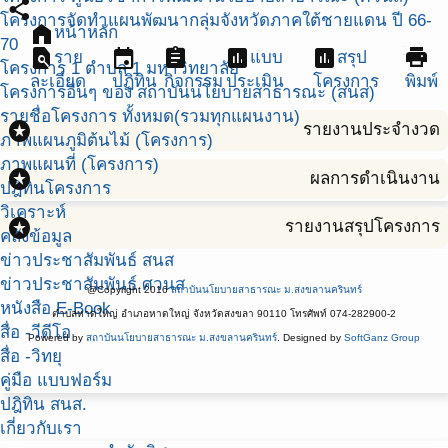
share
โครงการจัดทำแผนพัฒนากลุ่มจังหวัดภาคใต้ชายแดน ปี 66-
home
หน้าหลัก
70
find_in_page
event
assignment
assessment
assessment
print
ราย
แบบ
สรุป
โครงการ 1 ตำบล 1 มหาวิทยาลัย
ละเอียด
ปฏิทิน
กิจกรรม
ประเมิน
โครงการ
พิมพ์
โครงการอื่นๆ ของ สถาบันนโยบายสาธารณะ (สนส)
รายชื่อโครงการ ทั้งหมด(รวมทุกแผนงาน)
stars
รายงานประจำงวด
ภาพแผนภูมิต้นไม้ (โครงการ)
ภาพแผนที่ (โครงการ)
stars
ผลการดำเนินงาน
ปฎิทินโครงการ
วิเคราะห์
stars
รายงานสรุปโครงการ
คลังข้อมูล
ข่าวประชาสัมพันธ์ สนส
ข่าวประชาสัมพันธ์ ศวนส
@Copyright 2016
สถาบันนโยบายสาธารณะ ม.สงขลานครินทร์
หนังสือ E-Book
ตำบลหาดใหญ่ อำเภอหาดใหญ่ จังหวัดสงขลา 90110 โทรศัพท์ 074-282900-2
สื่อ -วีดีโอ
Powered by
สถาบันนโยบายสาธารณะ ม.สงขลานครินทร์
. Designed by
SoftGanz Group
สื่อ -วิทยุ
คู่มือ แบบฟอร์ม
ปฎิทิน สนส.
เกี่ยวกับเรา