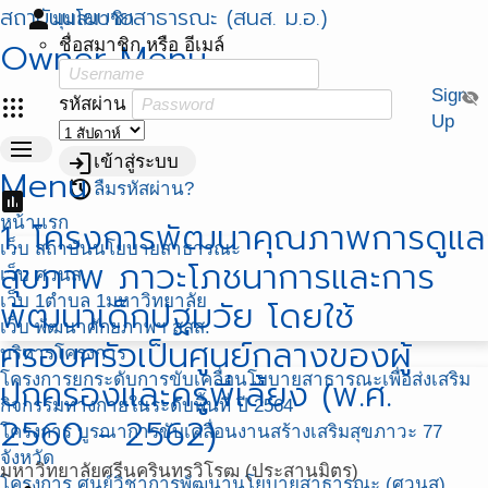
สถาบันนโยบายสาธารณะ (สนส. ม.อ.)
person
มุมสมาชิก
Owner Menu
ชื่อสมาชิก หรือ อีเมล์
Sign
visibility_off
apps
รหัสผ่าน
Up
menu
login
เข้าสู่ระบบ
Menu
restore
ลืมรหัสผ่าน?
assessment
หน้าแรก
1. โครงการพัฒนาคุณภาพการดูแล
เว็บ สถาบันนโยบายสาธารณะ
สุขภาพ ภาวะโภชนาการและการ
เว็บ ศวนส.
เว็บ 1ตำบล 1มหาวิทยาลัย
พัฒนาเด็กปฐมวัย โดยใช้
เว็บ พัฒนาศักยภาพฯ สสส.
ครอบครัวเป็นศูนย์กลางของผู้
บริหารโครงการ
โครงการยกระดับการขับเคลื่อนโยบายสาธารณะเพื่อส่งเสริม
ปกครองและครูพี่เลี้ยง (พ.ศ.
กิจกรรมทางกายในระดับพื้นที่ ปี 2564
2560 - 2562)
โครงการ บูรณาการขับเคลื่อนงานสร้างเสริมสุขภาวะ 77
จังหวัด
มหาวิทยาลัยศรีนครินทรวิโรฒ (ประสานมิตร)
โครงการ ศูนย์วิชาการพัฒนานโยบายสาธารณะ (ศวนส)