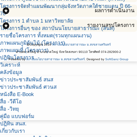
โครงการจัดทำแผนพัฒนากลุ่มจังหวัดภาคใต้ชายแดน ปี 66-
stars
ผลการดำเนินงาน
70
โครงการ 1 ตำบล 1 มหาวิทยาลัย
stars
รายงานสรุปโครงการ
โครงการอื่นๆ ของ สถาบันนโยบายสาธารณะ (สนส)
รายชื่อโครงการ ทั้งหมด(รวมทุกแผนงาน)
ภาพแผนภูมิต้นไม้ (โครงการ)
@Copyright 2016
สถาบันนโยบายสาธารณะ ม.สงขลานครินทร์
ภาพแผนที่ (โครงการ)
ตำบลหาดใหญ่ อำเภอหาดใหญ่ จังหวัดสงขลา 90110 โทรศัพท์ 074-282900-2
ปฎิทินโครงการ
Powered by
สถาบันนโยบายสาธารณะ ม.สงขลานครินทร์
. Designed by
SoftGanz Group
วิเคราะห์
คลังข้อมูล
ข่าวประชาสัมพันธ์ สนส
ข่าวประชาสัมพันธ์ ศวนส
หนังสือ E-Book
สื่อ -วีดีโอ
สื่อ -วิทยุ
คู่มือ แบบฟอร์ม
ปฎิทิน สนส.
เกี่ยวกับเรา