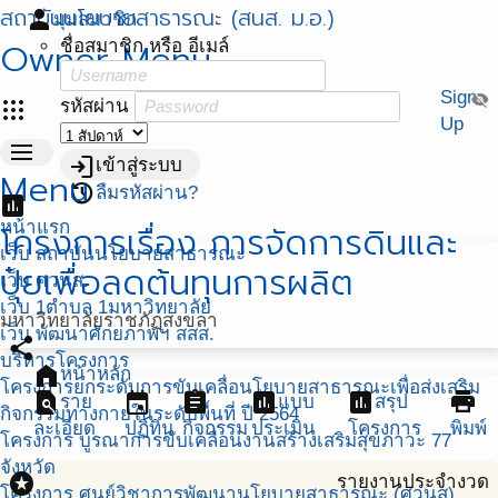
สถาบันนโยบายสาธารณะ (สนส. ม.อ.)
person
มุมสมาชิก
Owner Menu
ชื่อสมาชิก หรือ อีเมล์
Sign
visibility_off
apps
รหัสผ่าน
Up
menu
login
เข้าสู่ระบบ
Menu
restore
ลืมรหัสผ่าน?
assessment
หน้าแรก
โครงการเรื่อง การจัดการดินและ
เว็บ สถาบันนโยบายสาธารณะ
ปุ๋ยเพื่อลดต้นทุนการผลิต
เว็บ ศวนส.
เว็บ 1ตำบล 1มหาวิทยาลัย
มหาวิทยาลัยราชภัฏสงขลา
เว็บ พัฒนาศักยภาพฯ สสส.
share
บริหารโครงการ
home
หน้าหลัก
โครงการยกระดับการขับเคลื่อนโยบายสาธารณะเพื่อส่งเสริม
find_in_page
event
assignment
assessment
assessment
print
ราย
แบบ
สรุป
กิจกรรมทางกายในระดับพื้นที่ ปี 2564
ละเอียด
ปฏิทิน
กิจกรรม
ประเมิน
โครงการ
พิมพ์
โครงการ บูรณาการขับเคลื่อนงานสร้างเสริมสุขภาวะ 77
จังหวัด
stars
รายงานประจำงวด
โครงการ ศูนย์วิชาการพัฒนานโยบายสาธารณะ (ศวนส)