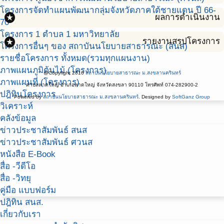
โครงการจัดทำแผนพัฒนากลุ่มจังหวัดภาคใต้ชายแดน ปี 66-
stars
ผลการดำเนินงาน
70
โครงการ 1 ตำบล 1 มหาวิทยาลัย
stars
รายงานสรุปโครงการ
โครงการอื่นๆ ของ สถาบันนโยบายสาธารณะ (สนส)
รายชื่อโครงการ ทั้งหมด(รวมทุกแผนงาน)
ภาพแผนภูมิต้นไม้ (โครงการ)
@Copyright 2016
สถาบันนโยบายสาธารณะ ม.สงขลานครินทร์
ภาพแผนที่ (โครงการ)
ตำบลหาดใหญ่ อำเภอหาดใหญ่ จังหวัดสงขลา 90110 โทรศัพท์ 074-282900-2
ปฎิทินโครงการ
Powered by
สถาบันนโยบายสาธารณะ ม.สงขลานครินทร์
. Designed by
SoftGanz Group
วิเคราะห์
คลังข้อมูล
ข่าวประชาสัมพันธ์ สนส
ข่าวประชาสัมพันธ์ ศวนส
หนังสือ E-Book
สื่อ -วีดีโอ
สื่อ -วิทยุ
คู่มือ แบบฟอร์ม
ปฎิทิน สนส.
เกี่ยวกับเรา