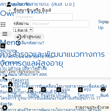
สถาบันนโยบายสาธารณะ (สนส. ม.อ.)
person
มุมสมาชิก
Owner Menu
ชื่อสมาชิก หรือ อีเมล์
Sign
visibility_off
apps
รหัสผ่าน
Up
menu
login
เข้าสู่ระบบ
Menu
restore
ลืมรหัสผ่าน?
assessment
หน้าแรก
การสำรวจและพัฒนาแนวทางการ
เว็บ สถาบันนโยบายสาธารณะ
จัดการดูแลผู้สูงอายุ
เว็บ ศวนส.
เว็บ 1ตำบล 1มหาวิทยาลัย
มหาวิทยาลัยขอนแก่น
เว็บ พัฒนาศักยภาพฯ สสส.
share
บริหารโครงการ
home
หน้าหลัก
โครงการยกระดับการขับเคลื่อนโยบายสาธารณะเพื่อส่งเสริม
find_in_page
event
assignment
assessment
assessment
print
ราย
แบบ
สรุป
กิจกรรมทางกายในระดับพื้นที่ ปี 2564
ละเอียด
ปฏิทิน
กิจกรรม
ประเมิน
โครงการ
พิมพ์
โครงการ บูรณาการขับเคลื่อนงานสร้างเสริมสุขภาวะ 77
จังหวัด
stars
รายงานประจำงวด
โครงการ ศูนย์วิชาการพัฒนานโยบายสาธารณะ (ศวนส)