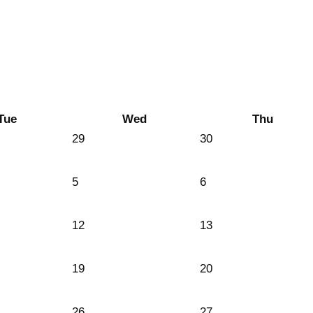
Tue
Wed
Thu
29
30
5
6
12
13
19
20
26
27