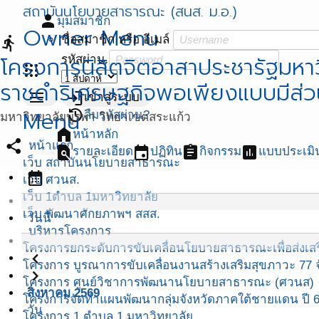
สถาบันนโยบายสาธารณะ (สนส. ม.อ.)
person
มุมสมาชิก
Owner Menu
ชื่อสมาชิก หรือ อีเมล์
directions_run
โครงการนิสิตจิตอาสาประชารัฐมหา
รหัสผ่าน
apps
ราชดำริเศรษฐกิจพอเพียงแบบมีส่วน
menu
login
เข้าสู่ระบบ
Menu
restore
ลืมรหัสผ่าน?
มหาวิทยาลัยบูรพา วิทยาเขตสระแก้ว
home
หน้าหลัก
share
หน้าแรก
find_in_page
event
assignment
assessment
รายละเอียด
ปฏิทิน
กิจกรรม
แบบประเมิ
เว็บ สถาบันนโยบายสาธารณะ
calendar_month
เว็บ ศวนส.
เว็บ 1ตำบล 1มหาวิทยาลัย
เว็บ พัฒนาศักยภาพฯ สสส.
วันนี้
บริหารโครงการ
โครงการยกระดับการขับเคลื่อนโยบายสาธารณะเพื่อส่งเสริ
navigate_before
โครงการ บูรณาการขับเคลื่อนงานสร้างเสริมสุขภาวะ 77 จ
navigate_next
โครงการ ศูนย์วิชาการพัฒนานโยบายสาธารณะ (ศวนส)
สิงหาคม 2569
โครงการจัดทำแผนพัฒนากลุ่มจังหวัดภาคใต้ชายแดน ปี 
วัน
โครงการ 1 ตำบล 1 มหาวิทยาลัย