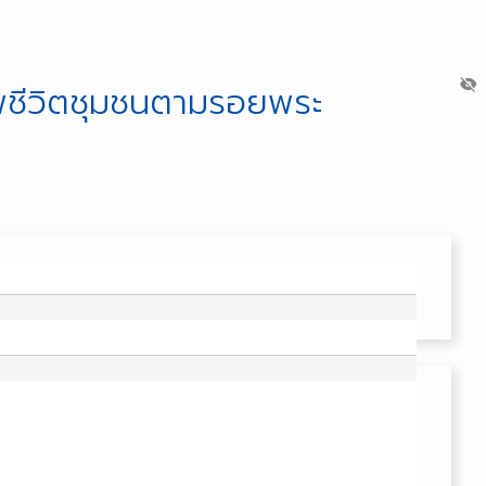
visibility_off
พชีวิตชุมชนตามรอยพระ