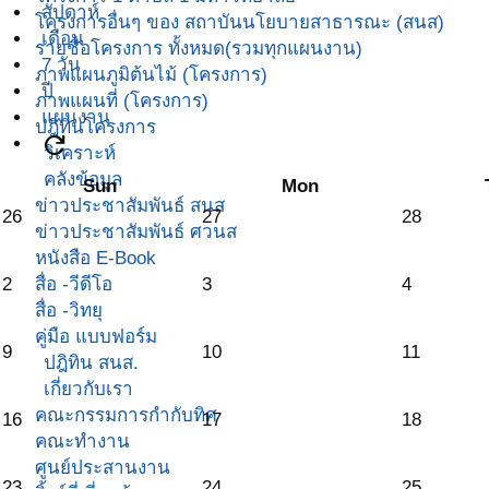
สัปดาห์
โครงการอื่นๆ ของ สถาบันนโยบายสาธารณะ (สนส)
เดือน
รายชื่อโครงการ ทั้งหมด(รวมทุกแผนงาน)
7 วัน
ภาพแผนภูมิต้นไม้ (โครงการ)
ปี
ภาพแผนที่ (โครงการ)
แผนงาน
ปฎิทินโครงการ
refresh
วิเคราะห์
คลังข้อมูล
Sun
Mon
ข่าวประชาสัมพันธ์ สนส
26
27
28
ข่าวประชาสัมพันธ์ ศวนส
หนังสือ E-Book
สื่อ -วีดีโอ
2
3
4
สื่อ -วิทยุ
คู่มือ แบบฟอร์ม
9
10
11
ปฎิทิน สนส.
เกี่ยวกับเรา
คณะกรรมการกำกับทิศ
16
17
18
คณะทำงาน
ศูนย์ประสานงาน
23
24
25