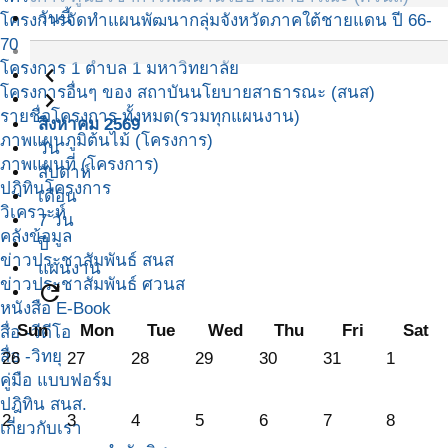
วันนี้
โครงการจัดทำแผนพัฒนากลุ่มจังหวัดภาคใต้ชายแดน ปี 66-
70
โครงการ 1 ตำบล 1 มหาวิทยาลัย
navigate_before
โครงการอื่นๆ ของ สถาบันนโยบายสาธารณะ (สนส)
navigate_next
รายชื่อโครงการ ทั้งหมด(รวมทุกแผนงาน)
สิงหาคม 2569
ภาพแผนภูมิต้นไม้ (โครงการ)
วัน
ภาพแผนที่ (โครงการ)
สัปดาห์
ปฎิทินโครงการ
เดือน
วิเคราะห์
7 วัน
คลังข้อมูล
ปี
ข่าวประชาสัมพันธ์ สนส
แผนงาน
ข่าวประชาสัมพันธ์ ศวนส
refresh
หนังสือ E-Book
Sun
Mon
Tue
Wed
Thu
Fri
Sat
สื่อ -วีดีโอ
สื่อ -วิทยุ
26
27
28
29
30
31
1
คู่มือ แบบฟอร์ม
ปฎิทิน สนส.
2
3
4
5
6
7
8
เกี่ยวกับเรา