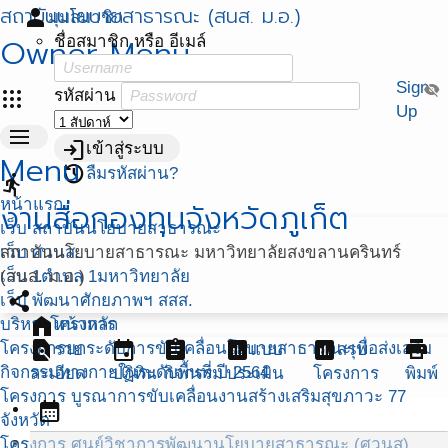
สถาบันนโยบายสาธารณะ (สนส. ม.อ.)
person
มุมสมาชิก
Owner Menu
ชื่อสมาชิก หรือ อีเมล์
Sign
visibility_off
apps
รหัสผ่าน
Up
menu
login
เข้าสู่ระบบ
Menu
restore
ลืมรหัสผ่าน?
directions_run
หน้าแรก
งานสื่อกองทุนจังหวัดภูเก็ต
เว็บ สถาบันนโยบายสาธารณะ
เว็บ ศวนส.
สถาบันนโยบายสาธารณะ มหาวิทยาลัยสงขลานครินทร์
เว็บ 1ตำบล 1มหาวิทยาลัย
(สนส. ม.อ.)
share
เว็บ พัฒนาศักยภาพฯ สสส.
home
บริหารโครงการ
หน้าหลัก
find_in_page
event
assignment
assessment
assessment
print
โครงการยกระดับการขับเคลื่อนโยบายสาธารณะเพื่อส่งเสริม
ราย
แบบ
สรุป
กิจกรรมทางกายในระดับพื้นที่ ปี 2564
ละเอียด
ปฏิทิน
กิจกรรม
ประเมิน
โครงการ
พิมพ์
โครงการ บูรณาการขับเคลื่อนงานสร้างเสริมสุขภาวะ 77
calendar_month
จังหวัด
โครงการ ศูนย์วิชาการพัฒนานโยบายสาธารณะ (ศวนส)