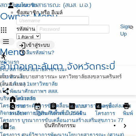
สถาบันนโยบายสาธารณะ (สนส. ม.อ.)
person
มุมสมาชิก
Owner Menu
ชื่อสมาชิก หรือ อีเมล์
Sign
visibility_off
apps
รหัสผ่าน
Up
menu
login
เข้าสู่ระบบ
Menu
restore
ลืมรหัสผ่าน?
directions_run
หน้าแรก
อำเภอเกาะลันตา จังหวัดกระบี่
เว็บ สถาบันนโยบายสาธารณะ
เว็บ ศวนส.
สถาบันนโยบายสาธารณะ มหาวิทยาลัยสงขลานครินทร์
เว็บ 1ตำบล 1มหาวิทยาลัย
(สนส. ม.อ.)
share
เว็บ พัฒนาศักยภาพฯ สสส.
home
บริหารโครงการ
หน้าหลัก
find_in_page
event
assignment
assessment
assessment
print
โครงการยกระดับการขับเคลื่อนโยบายสาธารณะเพื่อส่งเสริม
ราย
แบบ
สรุป
กิจกรรมทางกายในระดับพื้นที่ ปี 2564
ละเอียด
ปฏิทิน
กิจกรรม
ประเมิน
โครงการ
พิมพ์
โครงการ บูรณาการขับเคลื่อนงานสร้างเสริมสุขภาวะ 77
assignment
chevron_right
บันทึกกิจกรรม
จังหวัด
โครงการ ศูนย์วิชาการพัฒนานโยบายสาธารณะ (ศวนส)