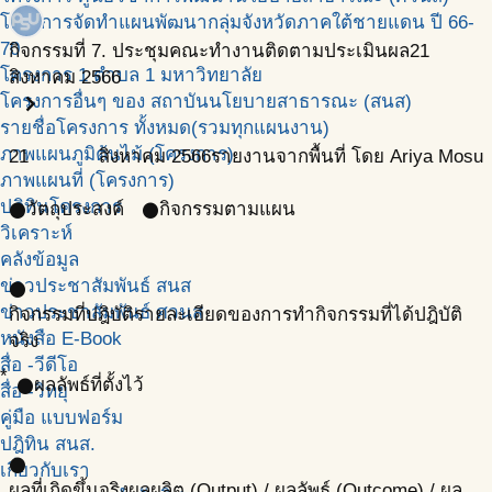
โครงการจัดทำแผนพัฒนากลุ่มจังหวัดภาคใต้ชายแดน ปี 66-
70
กิจกรรมที่ 7. ประชุมคณะทำงานติดตามประเมินผล
21
โครงการ 1 ตำบล 1 มหาวิทยาลัย
สิงหาคม 2566
chevron_right
โครงการอื่นๆ ของ สถาบันนโยบายสาธารณะ (สนส)
รายชื่อโครงการ ทั้งหมด(รวมทุกแผนงาน)
ภาพแผนภูมิต้นไม้ (โครงการ)
21
สิงหาคม
2566
รายงานจากพื้นที่ โดย Ariya Mosu
ภาพแผนที่ (โครงการ)
ปฎิทินโครงการ
วัตถุประสงค์
กิจกรรมตามแผน
circle
circle
วิเคราะห์
คลังข้อมูล
ข่าวประชาสัมพันธ์ สนส
circle
ข่าวประชาสัมพันธ์ ศวนส
กิจกรรมที่ปฎิบัติ
รายละเอียดของการทำกิจกรรมที่ได้ปฎิบัติ
หนังสือ E-Book
จริง
สื่อ -วีดีโอ
*
ผลลัพธ์ที่ตั้งไว้
circle
สื่อ -วิทยุ
คู่มือ แบบฟอร์ม
ปฎิทิน สนส.
circle
เกี่ยวกับเรา
ผลที่เกิดขึ้นจริง
ผลผลิต (Output) / ผลลัพธ์ (Outcome) / ผล