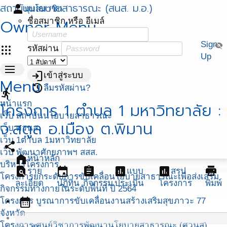
สถาบันนโยบายสาธารณะ (สนส. ม.อ.)
person
มุมสมาชิก
Owner Menu
ชื่อสมาชิก หรือ อีเมล์
Sign
visibility_off
apps
รหัสผ่าน
Up
menu
login
เข้าสู่ระบบ
Menu
restore
ลืมรหัสผ่าน?
directions_run
หน้าแรก
โครงการ 1 ตำบล 1 มหาวิทยาลัย :
เว็บ สถาบันนโยบายสาธารณะ
จ.สตูล อ.เมือง ต.พิมาน
เว็บ ศวนส.
เว็บ 1ตำบล 1มหาวิทยาลัย
share
เว็บ พัฒนาศักยภาพฯ สสส.
home
หน้าหลัก
บริหารโครงการ
find_in_page
event
assignment
assessment
assessment
print
ราย
แบบ
สรุป
โครงการยกระดับการขับเคลื่อนโยบายสาธารณะเพื่อส่งเสริม
ละเอียด
ปฏิทิน
กิจกรรม
ประเมิน
โครงการ
พิมพ์
กิจกรรมทางกายในระดับพื้นที่ ปี 2564
calendar_month
โครงการ บูรณาการขับเคลื่อนงานสร้างเสริมสุขภาวะ 77
จังหวัด
โครงการ ศูนย์วิชาการพัฒนานโยบายสาธารณะ (ศวนส)