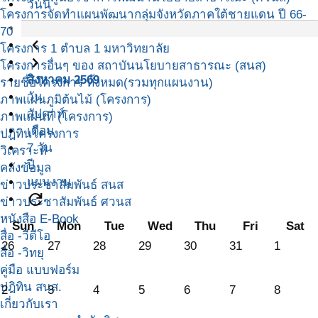
วันนี้
โครงการจัดทำแผนพัฒนากลุ่มจังหวัดภาคใต้ชายแดน ปี 66-
70
navigate_before
โครงการ 1 ตำบล 1 มหาวิทยาลัย
navigate_next
โครงการอื่นๆ ของ สถาบันนโยบายสาธารณะ (สนส)
สิงหาคม 2569
รายชื่อโครงการ ทั้งหมด(รวมทุกแผนงาน)
วัน
ภาพแผนภูมิต้นไม้ (โครงการ)
สัปดาห์
ภาพแผนที่ (โครงการ)
เดือน
ปฎิทินโครงการ
7 วัน
วิเคราะห์
ปี
คลังข้อมูล
แผนงาน
ข่าวประชาสัมพันธ์ สนส
refresh
ข่าวประชาสัมพันธ์ ศวนส
หนังสือ E-Book
Sun
Mon
Tue
Wed
Thu
Fri
Sat
สื่อ -วีดีโอ
26
27
28
29
30
31
1
สื่อ -วิทยุ
คู่มือ แบบฟอร์ม
ปฎิทิน สนส.
2
3
4
5
6
7
8
เกี่ยวกับเรา