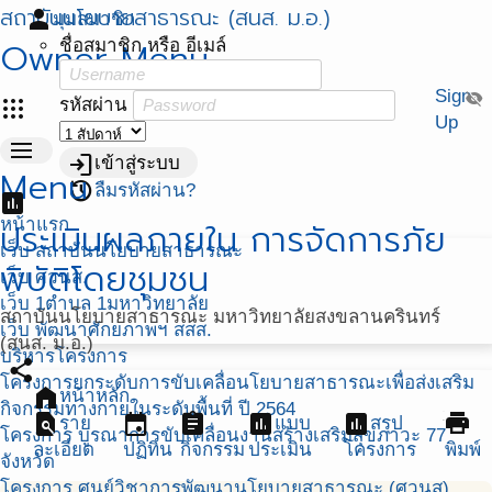
สถาบันนโยบายสาธารณะ (สนส. ม.อ.)
person
มุมสมาชิก
Owner Menu
ชื่อสมาชิก หรือ อีเมล์
Sign
visibility_off
apps
รหัสผ่าน
Up
menu
login
เข้าสู่ระบบ
Menu
restore
ลืมรหัสผ่าน?
assessment
หน้าแรก
ประเมินผลภายใน การจัดการภัย
เว็บ สถาบันนโยบายสาธารณะ
พิบัติโดยชุมชน
เว็บ ศวนส.
เว็บ 1ตำบล 1มหาวิทยาลัย
สถาบันนโยบายสาธารณะ มหาวิทยาลัยสงขลานครินทร์
เว็บ พัฒนาศักยภาพฯ สสส.
(สนส. ม.อ.)
บริหารโครงการ
share
โครงการยกระดับการขับเคลื่อนโยบายสาธารณะเพื่อส่งเสริม
home
หน้าหลัก
กิจกรรมทางกายในระดับพื้นที่ ปี 2564
find_in_page
event
assignment
assessment
assessment
print
ราย
แบบ
สรุป
โครงการ บูรณาการขับเคลื่อนงานสร้างเสริมสุขภาวะ 77
ละเอียด
ปฏิทิน
กิจกรรม
ประเมิน
โครงการ
พิมพ์
จังหวัด
โครงการ ศูนย์วิชาการพัฒนานโยบายสาธารณะ (ศวนส)