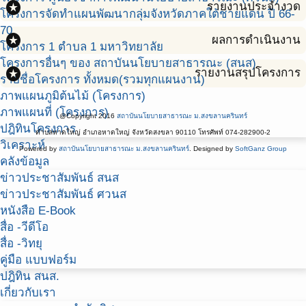
stars
รายงานประจำงวด
โครงการจัดทำแผนพัฒนากลุ่มจังหวัดภาคใต้ชายแดน ปี 66-
70
stars
ผลการดำเนินงาน
โครงการ 1 ตำบล 1 มหาวิทยาลัย
โครงการอื่นๆ ของ สถาบันนโยบายสาธารณะ (สนส)
stars
รายงานสรุปโครงการ
รายชื่อโครงการ ทั้งหมด(รวมทุกแผนงาน)
ภาพแผนภูมิต้นไม้ (โครงการ)
ภาพแผนที่ (โครงการ)
@Copyright 2016
สถาบันนโยบายสาธารณะ ม.สงขลานครินทร์
ปฎิทินโครงการ
ตำบลหาดใหญ่ อำเภอหาดใหญ่ จังหวัดสงขลา 90110 โทรศัพท์ 074-282900-2
วิเคราะห์
Powered by
สถาบันนโยบายสาธารณะ ม.สงขลานครินทร์
. Designed by
SoftGanz Group
คลังข้อมูล
ข่าวประชาสัมพันธ์ สนส
ข่าวประชาสัมพันธ์ ศวนส
หนังสือ E-Book
สื่อ -วีดีโอ
สื่อ -วิทยุ
คู่มือ แบบฟอร์ม
ปฎิทิน สนส.
เกี่ยวกับเรา