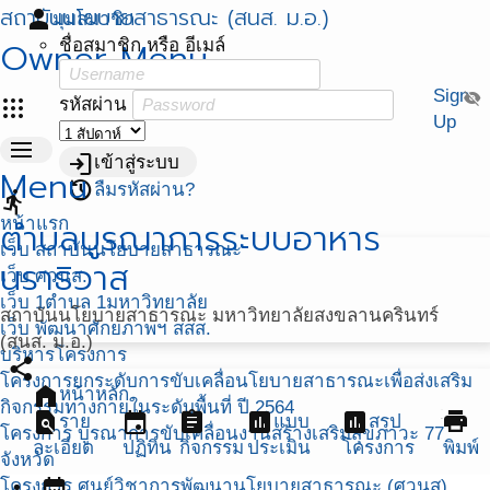
สถาบันนโยบายสาธารณะ (สนส. ม.อ.)
person
มุมสมาชิก
Owner Menu
ชื่อสมาชิก หรือ อีเมล์
Sign
visibility_off
apps
รหัสผ่าน
Up
menu
login
เข้าสู่ระบบ
Menu
restore
ลืมรหัสผ่าน?
directions_run
หน้าแรก
ตำบลบูรณาการระบบอาหาร
เว็บ สถาบันนโยบายสาธารณะ
นราธิวาส
เว็บ ศวนส.
เว็บ 1ตำบล 1มหาวิทยาลัย
สถาบันนโยบายสาธารณะ มหาวิทยาลัยสงขลานครินทร์
เว็บ พัฒนาศักยภาพฯ สสส.
(สนส. ม.อ.)
บริหารโครงการ
share
โครงการยกระดับการขับเคลื่อนโยบายสาธารณะเพื่อส่งเสริม
home
หน้าหลัก
กิจกรรมทางกายในระดับพื้นที่ ปี 2564
find_in_page
event
assignment
assessment
assessment
print
ราย
แบบ
สรุป
โครงการ บูรณาการขับเคลื่อนงานสร้างเสริมสุขภาวะ 77
ละเอียด
ปฏิทิน
กิจกรรม
ประเมิน
โครงการ
พิมพ์
จังหวัด
calendar_month
โครงการ ศูนย์วิชาการพัฒนานโยบายสาธารณะ (ศวนส)