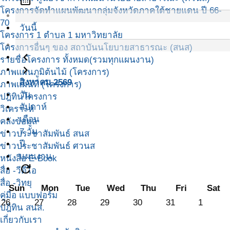
โครงการจัดทำแผนพัฒนากลุ่มจังหวัดภาคใต้ชายแดน ปี 66-
70
วันนี้
โครงการ 1 ตำบล 1 มหาวิทยาลัย
โครงการอื่นๆ ของ สถาบันนโยบายสาธารณะ (สนส)
navigate_before
รายชื่อโครงการ ทั้งหมด(รวมทุกแผนงาน)
navigate_next
ภาพแผนภูมิต้นไม้ (โครงการ)
สิงหาคม 2569
ภาพแผนที่ (โครงการ)
วัน
ปฎิทินโครงการ
สัปดาห์
วิเคราะห์
เดือน
คลังข้อมูล
7 วัน
ข่าวประชาสัมพันธ์ สนส
ปี
ข่าวประชาสัมพันธ์ ศวนส
แผนงาน
หนังสือ E-Book
refresh
สื่อ -วีดีโอ
สื่อ -วิทยุ
Sun
Mon
Tue
Wed
Thu
Fri
Sat
คู่มือ แบบฟอร์ม
26
27
28
29
30
31
1
ปฎิทิน สนส.
เกี่ยวกับเรา