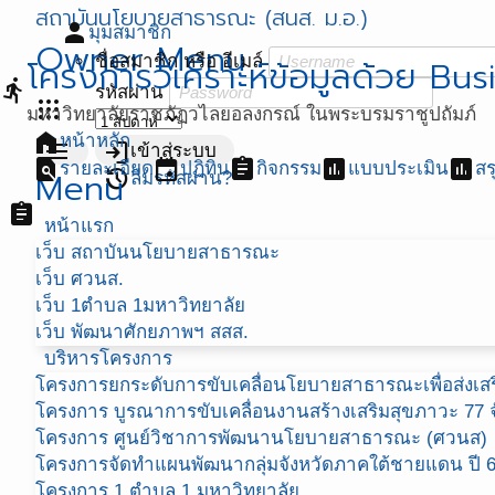
สถาบันนโยบายสาธารณะ (สนส. ม.อ.)
person
มุมสมาชิก
Owner Menu
ชื่อสมาชิก หรือ อีเมล์
โครงการวิเคราะห์ข้อมูลด้วย Bus
directions_run
รหัสผ่าน
apps
มหาวิทยาลัยราชภัฏวไลยอลงกรณ์ ในพระบรมราชูปถัมภ์
home
หน้าหลัก
menu
login
เข้าสู่ระบบ
find_in_page
event
assignment
assessment
assessment
รายละเอียด
ปฏิทิน
กิจกรรม
แบบประเมิน
สร
Menu
restore
ลืมรหัสผ่าน?
assignment
หน้าแรก
เว็บ สถาบันนโยบายสาธารณะ
เว็บ ศวนส.
เว็บ 1ตำบล 1มหาวิทยาลัย
เว็บ พัฒนาศักยภาพฯ สสส.
บริหารโครงการ
โครงการยกระดับการขับเคลื่อนโยบายสาธารณะเพื่อส่งเสริ
โครงการ บูรณาการขับเคลื่อนงานสร้างเสริมสุขภาวะ 77 จ
โครงการ ศูนย์วิชาการพัฒนานโยบายสาธารณะ (ศวนส)
โครงการจัดทำแผนพัฒนากลุ่มจังหวัดภาคใต้ชายแดน ปี 
โครงการ 1 ตำบล 1 มหาวิทยาลัย