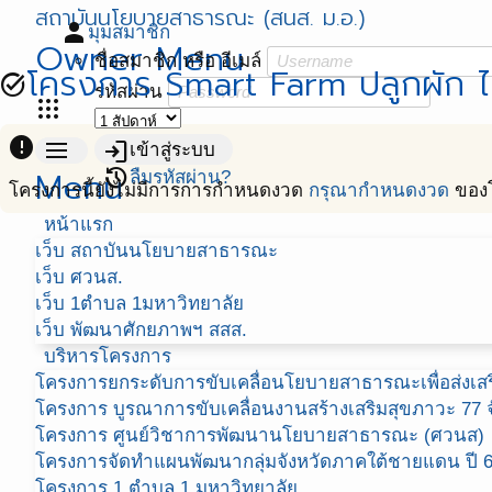
สถาบันนโยบายสาธารณะ (สนส. ม.อ.)
person
มุมสมาชิก
Owner Menu
ชื่อสมาชิก หรือ อีเมล์
โครงการ Smart Farm ปลูกผัก ไฮ
task_alt
รหัสผ่าน
apps
error
menu
login
เข้าสู่ระบบ
Menu
restore
ลืมรหัสผ่าน?
โครงการนี้ยังไม่มีการการกำหนดงวด
กรุณากำหนดงวด
ของ
หน้าแรก
เว็บ สถาบันนโยบายสาธารณะ
เว็บ ศวนส.
เว็บ 1ตำบล 1มหาวิทยาลัย
เว็บ พัฒนาศักยภาพฯ สสส.
บริหารโครงการ
โครงการยกระดับการขับเคลื่อนโยบายสาธารณะเพื่อส่งเสริ
โครงการ บูรณาการขับเคลื่อนงานสร้างเสริมสุขภาวะ 77 จ
โครงการ ศูนย์วิชาการพัฒนานโยบายสาธารณะ (ศวนส)
โครงการจัดทำแผนพัฒนากลุ่มจังหวัดภาคใต้ชายแดน ปี 
โครงการ 1 ตำบล 1 มหาวิทยาลัย