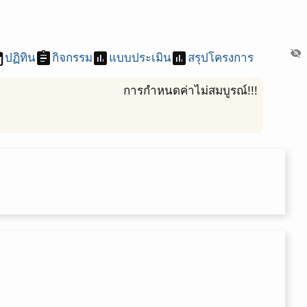
visibility_off
nt
assignment
assessment
assessment
ปฏิทิน
กิจกรรม
แบบประเมิน
สรุปโครงการ
การกำหนดค่าไม่สมบูรณ์!!!