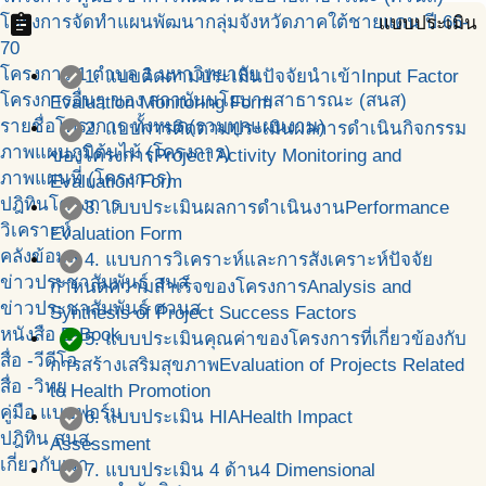
assignment
โครงการจัดทำแผนพัฒนากลุ่มจังหวัดภาคใต้ชายแดน ปี 66-
แบบประเมิน
70
check_circle
โครงการ 1 ตำบล 1 มหาวิทยาลัย
1. แบบติดตามประเมินปัจจัยนำเข้า
Input Factor
โครงการอื่นๆ ของ สถาบันนโยบายสาธารณะ (สนส)
Evaluation Monitoring Form
check_circle
รายชื่อโครงการ ทั้งหมด(รวมทุกแผนงาน)
2. แบบการติดตามประเมินผลการดำเนินกิจกรรม
ภาพแผนภูมิต้นไม้ (โครงการ)
ของโครงการ
Project Activity Monitoring and
ภาพแผนที่ (โครงการ)
Evaluation Form
check_circle
ปฎิทินโครงการ
3. แบบประเมินผลการดำเนินงาน
Performance
วิเคราะห์
Evaluation Form
คลังข้อมูล
check_circle
4. แบบการวิเคราะห์และการสังเคราะห์ปัจจัย
ข่าวประชาสัมพันธ์ สนส
กำหนดความสำเร็จของโครงการ
Analysis and
ข่าวประชาสัมพันธ์ ศวนส
Synthesis of Project Success Factors
หนังสือ E-Book
check_circle
5. แบบประเมินคุณค่าของโครงการที่เกี่ยวข้องกับ
สื่อ -วีดีโอ
การสร้างเสริมสุขภาพ
Evaluation of Projects Related
สื่อ -วิทยุ
to Health Promotion
คู่มือ แบบฟอร์ม
check_circle
6. แบบประเมิน HIA
Health Impact
ปฎิทิน สนส.
Assessment
เกี่ยวกับเรา
check_circle
7. แบบประเมิน 4 ด้าน
4 Dimensional