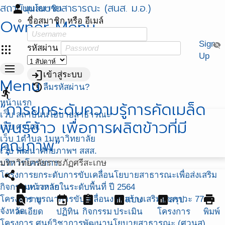
สถาบันนโยบายสาธารณะ (สนส. ม.อ.)
person
มุมสมาชิก
Owner Menu
ชื่อสมาชิก หรือ อีเมล์
Sign
visibility_off
apps
รหัสผ่าน
Up
menu
login
เข้าสู่ระบบ
Menu
restore
ลืมรหัสผ่าน?
directions_run
หน้าแรก
“การยกระดับความรู้การคัดเมล็ด
เว็บ สถาบันนโยบายสาธารณะ
พันธุ์ข้าว เพื่อการผลิตข้าวที่มี
เว็บ ศวนส.
เว็บ 1ตำบล 1มหาวิทยาลัย
คุณภาพ”
เว็บ พัฒนาศักยภาพฯ สสส.
บริหารโครงการ
มหาวิทยาลัยราชภัฏศรีสะเกษ
share
โครงการยกระดับการขับเคลื่อนโยบายสาธารณะเพื่อส่งเสริม
home
กิจกรรมทางกายในระดับพื้นที่ ปี 2564
หน้าหลัก
find_in_page
event
assignment
assessment
assessment
print
โครงการ บูรณาการขับเคลื่อนงานสร้างเสริมสุขภาวะ 77
ราย
แบบ
สรุป
จังหวัด
ละเอียด
ปฏิทิน
กิจกรรม
ประเมิน
โครงการ
พิมพ์
โครงการ ศูนย์วิชาการพัฒนานโยบายสาธารณะ (ศวนส)