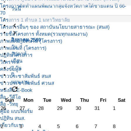
โครงการจัดทำแผนพัฒนากลุ่มจังหวัดภาคใต้ชายแดน ปี 66-
วันนี้
70
โครงการ 1 ตำบล 1 มหาวิทยาลัย
navigate_before
โครงการอื่นๆ ของ สถาบันนโยบายสาธารณะ (สนส)
navigate_next
รายชื่อโครงการ ทั้งหมด(รวมทุกแผนงาน)
สิงหาคม 2569
ภาพแผนภูมิต้นไม้ (โครงการ)
วัน
ภาพแผนที่ (โครงการ)
สัปดาห์
ปฎิทินโครงการ
เดือน
วิเคราะห์
7 วัน
คลังข้อมูล
ปี
ข่าวประชาสัมพันธ์ สนส
แผนงาน
ข่าวประชาสัมพันธ์ ศวนส
refresh
หนังสือ E-Book
สื่อ -วีดีโอ
Sun
Mon
Tue
Wed
Thu
Fri
Sat
สื่อ -วิทยุ
26
27
28
29
30
31
1
คู่มือ แบบฟอร์ม
ปฎิทิน สนส.
เกี่ยวกับเรา
2
3
4
5
6
7
8