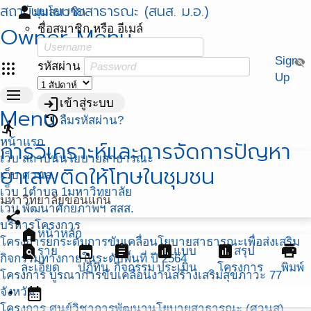
สถาบันนโยบายสาธารณะ (สนส. ม.อ.)
person
มุมสมาชิก
Owner Menu
ชื่อสมาชิก หรือ อีเมล์
Sign
visibility_off
apps
รหัสผ่าน
Up
menu
login
เข้าสู่ระบบ
Menu
restore
ลืมรหัสผ่าน?
directions_run
หน้าแรก
การวิเคราะห์และการจัดการปัญหา
เว็บ สถาบันนโยบายสาธารณะ
ยาเสพติดให้โทษในชุมชน
เว็บ ศวนส.
เว็บ 1ตำบล 1มหาวิทยาลัย
มหาวิทยาลัยขอนแก่น
เว็บ พัฒนาศักยภาพฯ สสส.
share
บริหารโครงการ
home
หน้าหลัก
โครงการยกระดับการขับเคลื่อนโยบายสาธารณะเพื่อส่งเสริม
find_in_page
event
assignment
assessment
assessment
print
ราย
แบบ
สรุป
กิจกรรมทางกายในระดับพื้นที่ ปี 2564
ละเอียด
ปฏิทิน
กิจกรรม
ประเมิน
โครงการ
พิมพ์
โครงการ บูรณาการขับเคลื่อนงานสร้างเสริมสุขภาวะ 77
calendar_month
จังหวัด
โครงการ ศูนย์วิชาการพัฒนานโยบายสาธารณะ (ศวนส)