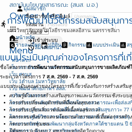
สถาบันนโยบายสาธารณะ (สนส. ม.อ.)
person
มุมสมาชิก
Owner Menu
ชื่อสมาชิก หรือ อีเมล์
การพัฒนานวัตกรรมสนับสนุนการขา
directions_run
รหัสผ่าน
apps
มหาวิทยาลัยเทคโนโลยีราชมงคลอีสาน นครราชสีมา
home
หน้าหลัก
menu
login
เข้าสู่ระบบ
find_in_page
event
assignment
assessment
assessment
รายละเอียด
ปฏิทิน
กิจกรรม
แบบประเมิน
สร
Menu
restore
ลืมรหัสผ่าน?
แบบประเมินคุณค่าของโครงการที่เก
หน้าแรก
เว็บ สถาบันนโยบายสาธารณะ
ชื่อโครงการ
การพัฒนานวัตกรรมสนับสนุนการขายผลิตภัณฑ์ไหม
เว็บ ศวนส.
ระยะเวลาโครงการ
7 ส.ค. 2569 - 7 ส.ค. 2569
เว็บ 1ตำบล 1มหาวิทยาลัย
แบบประเมินคุณค่าของโครงการที่เกี่ยวข้องกับการสร้างเสริมสุ
เว็บ พัฒนาศักยภาพฯ สสส.
บริหารโครงการ
ความรู้ด้านการสร้างเสริมสุขภาพและนวัตกรรมเชิงระบบ
โครงการยกระดับการขับเคลื่อนโยบายสาธารณะเพื่อส่งเสริ
การปรับเปลี่ยนพฤติกรรมที่มีผลต่อสุขภาวะ
โครงการ บูรณาการขับเคลื่อนงานสร้างเสริมสุขภาวะ 77 จ
การปรับเปลี่ยนสิ่งแวดล้อมที่เอื้อต่อสุขภาวะ
โครงการ ศูนย์วิชาการพัฒนานโยบายสาธารณะ (ศวนส)
ผลกระทบเชิงบวกและนโยบายสาธารณะที่เอื้อต่อการสร้า
โครงการจัดทำแผนพัฒนากลุ่มจังหวัดภาคใต้ชายแดน ปี 
กระบวนการชุมชน
โครงการ 1 ตำบล 1 มหาวิทยาลัย
มิติสุขภาวะปัญญา / สุขภาวะทางจิตวิญญาณ