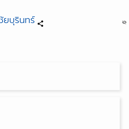
ยบุรินทร์
share
visibility_off