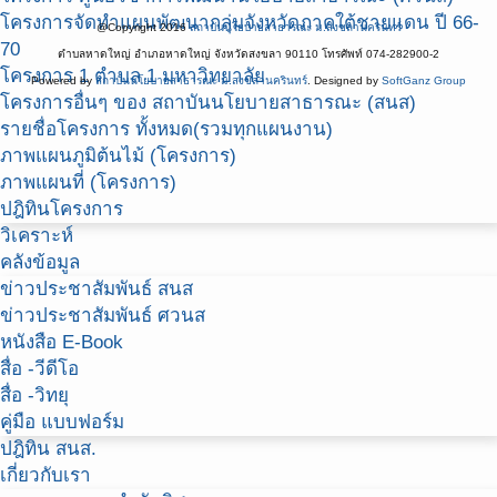
โครงการจัดทำแผนพัฒนากลุ่มจังหวัดภาคใต้ชายแดน ปี 66-
@Copyright 2016
สถาบันนโยบายสาธารณะ ม.สงขลานครินทร์
70
ตำบลหาดใหญ่ อำเภอหาดใหญ่ จังหวัดสงขลา 90110 โทรศัพท์ 074-282900-2
โครงการ 1 ตำบล 1 มหาวิทยาลัย
Powered by
สถาบันนโยบายสาธารณะ ม.สงขลานครินทร์
. Designed by
SoftGanz Group
โครงการอื่นๆ ของ สถาบันนโยบายสาธารณะ (สนส)
รายชื่อโครงการ ทั้งหมด(รวมทุกแผนงาน)
ภาพแผนภูมิต้นไม้ (โครงการ)
ภาพแผนที่ (โครงการ)
ปฎิทินโครงการ
วิเคราะห์
คลังข้อมูล
ข่าวประชาสัมพันธ์ สนส
ข่าวประชาสัมพันธ์ ศวนส
หนังสือ E-Book
สื่อ -วีดีโอ
สื่อ -วิทยุ
คู่มือ แบบฟอร์ม
ปฎิทิน สนส.
เกี่ยวกับเรา