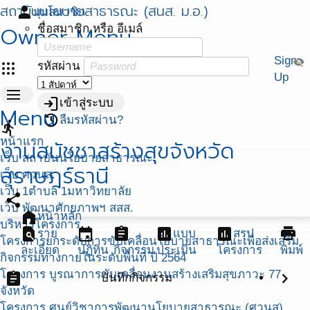
สถาบันนโยบายสาธารณะ (สนส. ม.อ.)
person
มุมสมาชิก
Owner Menu
ชื่อสมาชิก หรือ อีเมล์
Sign
visibility_off
apps
รหัสผ่าน
Up
menu
login
เข้าสู่ระบบ
Menu
restore
ลืมรหัสผ่าน?
directions_run
หน้าแรก
งานสมัชชาสร้างสุขจังหวัด
เว็บ สถาบันนโยบายสาธารณะ
สุราษฎร์ธานี
เว็บ ศวนส.
เว็บ 1ตำบล 1มหาวิทยาลัย
share
เว็บ พัฒนาศักยภาพฯ สสส.
home
หน้าหลัก
บริหารโครงการ
find_in_page
event
assignment
assessment
assessment
print
ราย
แบบ
สรุป
โครงการยกระดับการขับเคลื่อนโยบายสาธารณะเพื่อส่งเสริม
ละเอียด
ปฏิทิน
กิจกรรม
ประเมิน
โครงการ
พิมพ์
กิจกรรมทางกายในระดับพื้นที่ ปี 2564
โครงการ บูรณาการขับเคลื่อนงานสร้างเสริมสุขภาวะ 77
assignment
chevron_right
บันทึกกิจกรรม
จังหวัด
โครงการ ศูนย์วิชาการพัฒนานโยบายสาธารณะ (ศวนส)