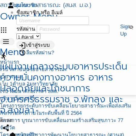
สถาบันนโยบายสาธารณะ (สนส. ม.อ.)
person
มุมสมาชิก
Owner Menu
ชื่อสมาชิก หรือ อีเมล์
Sign
visibility_off
apps
รหัสผ่าน
Up
menu
login
เข้าสู่ระบบ
Menu
restore
ลืมรหัสผ่าน?
directions_run
หน้าแรก
แผนงานกลางระบบอาหารประเด็น
เว็บ สถาบันนโยบายสาธารณะ
ความมั่นคงทางอาหาร อาหาร
เว็บ ศวนส.
เว็บ 1ตำบล 1มหาวิทยาลัย
ปลอดภัยและโภชนาการ
เว็บ พัฒนาศักยภาพฯ สสส.
จ.นครศรีธรรมราช จ.พัทลุง และ
บริหารโครงการ
โครงการยกระดับการขับเคลื่อนโยบายสาธารณะเพื่อส่งเสริม
จ.สงขลา
กิจกรรมทางกายในระดับพื้นที่ ปี 2564
โครงการ บูรณาการขับเคลื่อนงานสร้างเสริมสุขภาวะ 77
ศวสต
share
จังหวัด
home
โครงการ ศูนย์วิชาการพัฒนานโยบายสาธารณะ (ศวนส)
หน้าหลัก