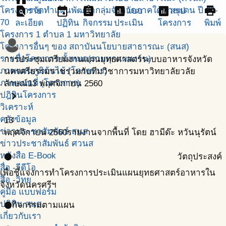
find_in_page
event
assignment
assessment
assessment
print
โครงการจัดทำแผนพัฒนากลุ่มจังหวัดภาคใต้ชายแดน ปี 66-
ราย
แบบ
สรุป
70
ละเอียด
ปฏิทิน
กิจกรรม
ประเมิน
โครงการ
พิมพ์
โครงการ 1 ตำบล 1 มหาวิทยาลัย
โครงการอื่นๆ ของ สถาบันนโยบายสาธารณะ (สนส)
รายชื่อโครงการ ทั้งหมด(รวมทุกแผนงาน)
การประชุมเตรียมงานแผนยุทธศาสตร์ระบบอาหารจังหวัด
ภาพแผนภูมิต้นไม้ (โครงการ)
นครศรีธรรมราชร่วมกับทีมวิชาการมหาวิทยาลัยวลัย
ภาพแผนที่ (โครงการ)
ลักษณ์
13 พฤศจิกายน 2560
chevron_right
ปฎิทินโครงการ
วิเคราะห์
คลังข้อมูล
13
ข่าวประชาสัมพันธ์ สนส
พฤศจิกายน
2560
รายงานจากพื้นที่ โดย ฮามีด๊ะ หวันนุรัตน์
ข่าวประชาสัมพันธ์ ศวนส
หนังสือ E-Book
วัตถุประสงค์
circle
สื่อ -วีดีโอ
เพื่อชี้แจงการทำโครงการประเมินแผนยุทธศาสตร์อาหารใน
สื่อ -วิทยุ
จังหวัดนครศรีฯ
คู่มือ แบบฟอร์ม
ปฎิทิน สนส.
กิจกรรมตามแผน
circle
เกี่ยวกับเรา