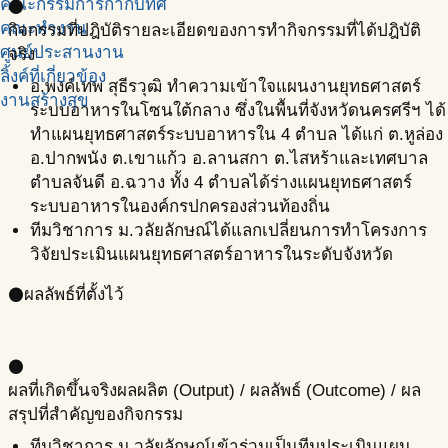
คณะกรรมการกำกับทิศ
circle
คณะทำงาน
กิจกรรมที่ปฎิบัติ
รายละเอียดของการทำกิจกรรมที่ได้ปฎิบัติ
ศูนย์ประสานงาน
จริง
ลิ้งค์ที่เกี่ยวข้อง
อ.พงค์เทพ สุธีรวุฒิ ทำความเข้าใจแผนงานยุทธศาสตร์
งานสร้างสุข
ระบบอาหารในโซนใต้กลาง ซึ่งในพื้นที่จังหวัดนครศรีฯ ได้
ทำแผนยุทธศาสตร์ระบบอาหารใน 4 ตำบล ได้แก่ ต.หูล่อง
อ.ปากพนัง ต.เขาแก้ว อ.ลานสกา ต.ไสหร้าและเทศบาล
ตำบลจันดี อ.ฉวาง ทั้ง 4 ตำบลได้ร่างแผนยุทธศาสตร์
ระบบอาหารในองค์กรปกครองส่วนท้องถิ่น
ทีมวิชาการ ม.วลัยลักษณ์ได้แลกเปลี่ยนการทำโครงการ
วิจัยประเมินแผนยุทธศาสตร์อาหารในระดับจังหวัด
ผลลัพธ์ที่ตั้งไว้
circle
circle
ผลที่เกิดขึ้นจริง
ผลผลิต (Output) / ผลลัพธ์ (Outcome) / ผล
สรุปที่สำคัญของกิจกรรม
ทีมวิชาการ ม.วลัยลักษณ์เข้าร่วมเป็นทีมประเมินแผน