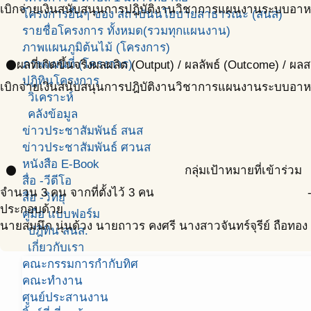
เบิกจ่ายเงินสนับสนุนการปฎิบัติงานวิชาการแผนงานระบบอาห
โครงการอื่นๆ ของ สถาบันนโยบายสาธารณะ (สนส)
รายชื่อโครงการ ทั้งหมด(รวมทุกแผนงาน)
ภาพแผนภูมิต้นไม้ (โครงการ)
ภาพแผนที่ (โครงการ)
ผลที่เกิดขึ้นจริง
ผลผลิต (Output) / ผลลัพธ์ (Outcome) / ผล
circle
ปฎิทินโครงการ
เบิกจ่ายเงินสนับสนุนการปฎิบัติงานวิชาการแผนงานระบบอาห
วิเคราะห์
คลังข้อมูล
ข่าวประชาสัมพันธ์ สนส
ข่าวประชาสัมพันธ์ ศวนส
หนังสือ E-Book
กลุ่มเป้าหมายที่เข้าร่วม
circle
สื่อ -วีดีโอ
จำนวน 3 คน จากที่ตั้งไว้ 3 คน
สื่อ -วิทยุ
ประกอบด้วย
คู่มือ แบบฟอร์ม
นายสมนึก นุ่นด้วง นายถาวร คงศรี นางสาวจันทร์จุรีย์ ถือทอง
ปฎิทิน สนส.
เกี่ยวกับเรา
คณะกรรมการกำกับทิศ
คณะทำงาน
ศูนย์ประสานงาน