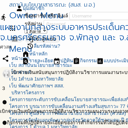
สถาบันนโยบายสาธารณะ (สนส. ม.อ.)
person
มุมสมาชิก
Owner Menu
ชื่อสมาชิก หรือ อีเมล์
directions_run
แผนงานกลางระบบอาหารประเด็นคว
รหัสผ่าน
apps
จ.นครศรีธรรมราช จ.พัทลุง และ จ
menu
login
เข้าสู่ระบบ
Menu
restore
ลืมรหัสผ่าน?
ศวสต
home
หน้าหลัก
share
หน้าแรก
find_in_page
event
assignment
assessment
รายละเอียด
ปฏิทิน
กิจกรรม
แบบประเมิ
เว็บ สถาบันนโยบายสาธารณะ
เว็บ ศวนส.
เบิกจ่ายเงินสนับสนุนการปฎิบัติงานวิชาการแผนงานระ
เว็บ 1ตำบล 1มหาวิทยาลัย
เว็บ พัฒนาศักยภาพฯ สสส.
3
บริหารโครงการ
โครงการยกระดับการขับเคลื่อนโยบายสาธารณะเพื่อส่งเสริ
circle
โครงการ บูรณาการขับเคลื่อนงานสร้างเสริมสุขภาวะ 77 จ
เบิกจ่ายเงินสนับสนุนการปฎิบัติงานวิชาการแผนงานระบบอาห
โครงการ ศูนย์วิชาการพัฒนานโยบายสาธารณะ (ศวนส)
โครงการจัดทำแผนพัฒนากลุ่มจังหวัดภาคใต้ชายแดน ปี 
กิจกรรมที่ปฎิบัติ
รายละเอียดของการทำกิจกรรมที่ได้ปฎิบัติจ
circle
โครงการ 1 ตำบล 1 มหาวิทยาลัย