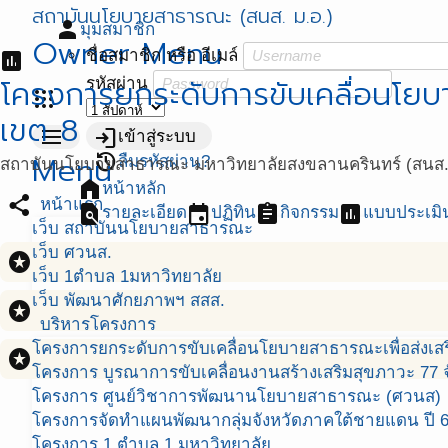
สถาบันนโยบายสาธารณะ (สนส. ม.อ.)
person
มุมสมาชิก
Owner Menu
ชื่อสมาชิก หรือ อีเมล์
assessment
โครงการยกระดับการขับเคลื่อนโยบา
รหัสผ่าน
apps
เขต 8
menu
login
เข้าสู่ระบบ
Menu
restore
ลืมรหัสผ่าน?
สถาบันนโยบายสาธารณะ มหาวิทยาลัยสงขลานครินทร์ (สนส. 
home
หน้าหลัก
share
หน้าแรก
find_in_page
event
assignment
assessment
รายละเอียด
ปฏิทิน
กิจกรรม
แบบประเมิ
เว็บ สถาบันนโยบายสาธารณะ
เว็บ ศวนส.
stars
เว็บ 1ตำบล 1มหาวิทยาลัย
เว็บ พัฒนาศักยภาพฯ สสส.
stars
บริหารโครงการ
โครงการยกระดับการขับเคลื่อนโยบายสาธารณะเพื่อส่งเสริ
stars
โครงการ บูรณาการขับเคลื่อนงานสร้างเสริมสุขภาวะ 77 จ
โครงการ ศูนย์วิชาการพัฒนานโยบายสาธารณะ (ศวนส)
โครงการจัดทำแผนพัฒนากลุ่มจังหวัดภาคใต้ชายแดน ปี 
โครงการ 1 ตำบล 1 มหาวิทยาลัย