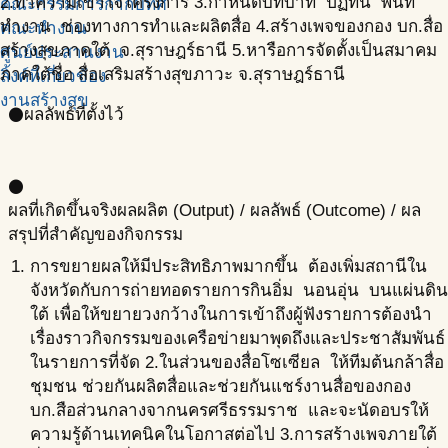
2.ทำความเข้าใจโครงการ 3.กำหนดบทบาท ปฏิทิน พื้นที่
คณะกรรมการกำกับทิศ
ทำงาน ช่องทางการทำและผลิตสื่อ 4.สร้างเพจของกอง บก.สื่อ
คณะทำงาน
สร้างสุขภาคใต้ จ.สุราษฎร์ธานี 5.หารือการจัดตั้งเป็นสมาคม
ศูนย์ประสานงาน
ภาคใต้ชื่อ สื่อเสริมสร้างสุขภาวะ จ.สุราษฎร์ธานี
ลิ้งค์ที่เกี่ยวข้อง
งานสร้างสุข
ผลลัพธ์ที่ตั้งไว้
circle
circle
ผลที่เกิดขึ้นจริง
ผลผลิต (Output) / ผลลัพธ์ (Outcome) / ผล
สรุปที่สำคัญของกิจกรรม
การขยายผลให้มีประสิทธิภาพมากขึ้น ต้องเพิ่มสถานีใน
จังหวัดกับการถ่ายทอดรายการกินอิ่ม นอนอุ่น บนแผ่นดิน
ใต้ เพื่อให้ขยายวงกว้างในการเข้าถึงผู้ฟังรายการต้องนำ
เรื่องราวกิจกรรมของเครือข่ายมาพุดถึงและประชาสัมพันธ์
ในรายการที่จัด 2.ในส่วนของสื่อโซเซียล ให้ทีมต้นกล้าสื่อ
ชุมชน ช่วยกันผลิตสื่อและช่วยกันแชร์งานสื่อของกอง
บก.สือส่วนกลางจากนครศรีธรรมราช และจะนัดอบรให้
ความรู้ด้านเทคนิคในโอกาสต่อไป 3.การสร้างเพจภายใต้