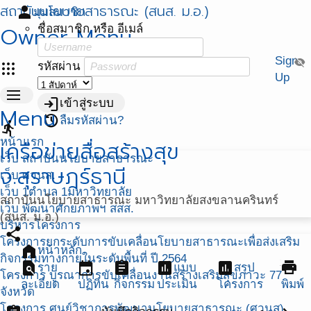
สถาบันนโยบายสาธารณะ (สนส. ม.อ.)
person
มุมสมาชิก
Owner Menu
ชื่อสมาชิก หรือ อีเมล์
Sign
visibility_off
apps
รหัสผ่าน
Up
menu
login
เข้าสู่ระบบ
Menu
restore
ลืมรหัสผ่าน?
directions_run
หน้าแรก
เครือข่ายสื่อสร้างสุข
เว็บ สถาบันนโยบายสาธารณะ
จ.สุราษฎร์ธานี
เว็บ ศวนส.
เว็บ 1ตำบล 1มหาวิทยาลัย
สถาบันนโยบายสาธารณะ มหาวิทยาลัยสงขลานครินทร์
เว็บ พัฒนาศักยภาพฯ สสส.
(สนส. ม.อ.)
บริหารโครงการ
share
โครงการยกระดับการขับเคลื่อนโยบายสาธารณะเพื่อส่งเสริม
home
หน้าหลัก
กิจกรรมทางกายในระดับพื้นที่ ปี 2564
find_in_page
event
assignment
assessment
assessment
print
ราย
แบบ
สรุป
โครงการ บูรณาการขับเคลื่อนงานสร้างเสริมสุขภาวะ 77
ละเอียด
ปฏิทิน
กิจกรรม
ประเมิน
โครงการ
พิมพ์
จังหวัด
โครงการ ศูนย์วิชาการพัฒนานโยบายสาธารณะ (ศวนส)