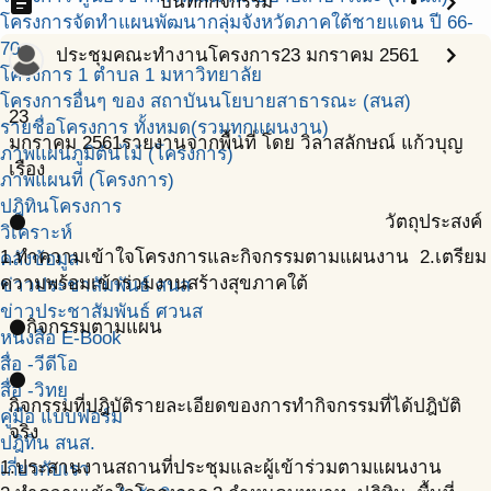
assignment
chevron_right
บันทึกกิจกรรม
โครงการจัดทำแผนพัฒนากลุ่มจังหวัดภาคใต้ชายแดน ปี 66-
70
chevron_right
ประชุมคณะทำงานโครงการ
23 มกราคม 2561
โครงการ 1 ตำบล 1 มหาวิทยาลัย
โครงการอื่นๆ ของ สถาบันนโยบายสาธารณะ (สนส)
23
รายชื่อโครงการ ทั้งหมด(รวมทุกแผนงาน)
มกราคม
2561
รายงานจากพื้นที่ โดย วิลาสลักษณ์ แก้วบุญ
ภาพแผนภูมิต้นไม้ (โครงการ)
เรือง
ภาพแผนที่ (โครงการ)
ปฎิทินโครงการ
วัตถุประสงค์
circle
วิเคราะห์
1.ทำความเข้าใจโครงการและกิจกรรมตามแผนงาน 2.เตรียม
คลังข้อมูล
ความพร้อมเข้าร่วมงานสร้างสุขภาคใต้
ข่าวประชาสัมพันธ์ สนส
ข่าวประชาสัมพันธ์ ศวนส
กิจกรรมตามแผน
circle
หนังสือ E-Book
สื่อ -วีดีโอ
circle
สื่อ -วิทยุ
กิจกรรมที่ปฎิบัติ
รายละเอียดของการทำกิจกรรมที่ได้ปฎิบัติ
คู่มือ แบบฟอร์ม
จริง
ปฎิทิน สนส.
1.ประสานงานสถานที่ประชุมและผู้เข้าร่วมตามแผนงาน
เกี่ยวกับเรา