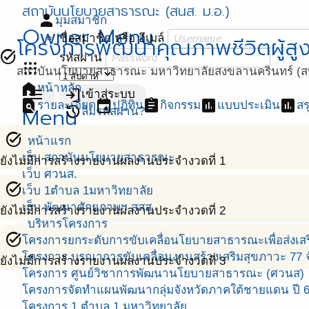
สถาบันนโยบายสาธารณะ (สนส. ม.อ.)
person
มุมสมาชิก
Owner Menu
ชื่อสมาชิก หรือ อีเมล์
โครงการพัฒนาคุณภาพชีวิตผู้สูงอ
task_alt
รหัสผ่าน
apps
สถาบันนโยบายสาธารณะ มหาวิทยาลัยสงขลานครินทร์ (สน
home
หน้าหลัก
menu
login
เข้าสู่ระบบ
find_in_page
event
assignment
assessment
assessment
รายละเอียด
ปฏิทิน
กิจกรรม
แบบประเมิน
สร
Menu
restore
ลืมรหัสผ่าน?
task_alt
หน้าแรก
เว็บ สถาบันนโยบายสาธารณะ
ยังไม่มีการสร้างรายงานผลงานประจำงวดที่ 1
เว็บ ศวนส.
task_alt
เว็บ 1ตำบล 1มหาวิทยาลัย
เว็บ พัฒนาศักยภาพฯ สสส.
ยังไม่มีการสร้างรายงานผลงานประจำงวดที่ 2
บริหารโครงการ
task_alt
โครงการยกระดับการขับเคลื่อนโยบายสาธารณะเพื่อส่งเสริ
โครงการ บูรณาการขับเคลื่อนงานสร้างเสริมสุขภาวะ 77 จ
ยังไม่มีการสร้างรายงานผลงานประจำงวดที่ 3
โครงการ ศูนย์วิชาการพัฒนานโยบายสาธารณะ (ศวนส)
โครงการจัดทำแผนพัฒนากลุ่มจังหวัดภาคใต้ชายแดน ปี 
โครงการ 1 ตำบล 1 มหาวิทยาลัย