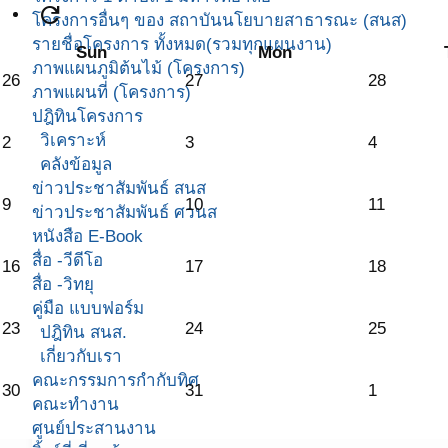
refresh
โครงการอื่นๆ ของ สถาบันนโยบายสาธารณะ (สนส)
รายชื่อโครงการ ทั้งหมด(รวมทุกแผนงาน)
Sun
Mon
ภาพแผนภูมิต้นไม้ (โครงการ)
26
27
28
ภาพแผนที่ (โครงการ)
ปฎิทินโครงการ
วิเคราะห์
2
3
4
คลังข้อมูล
ข่าวประชาสัมพันธ์ สนส
9
10
11
ข่าวประชาสัมพันธ์ ศวนส
หนังสือ E-Book
สื่อ -วีดีโอ
16
17
18
สื่อ -วิทยุ
คู่มือ แบบฟอร์ม
23
24
25
ปฎิทิน สนส.
เกี่ยวกับเรา
คณะกรรมการกำกับทิศ
30
31
1
คณะทำงาน
ศูนย์ประสานงาน