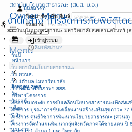
สถาบันนโยบายสาธารณะ (สนส. ม.อ.)
person
มุมสมาชิก
Owner Menu
ชื่อสมาชิก หรือ อีเมล์
งานกลาง การจัดการภัยพิบัติโด
directions_run
รหัสผ่าน
apps
สถาบันนโยบายสาธารณะ มหาวิทยาลัยสงขลานครินทร์ (สน
calendar_month
menu
login
เข้าสู่ระบบ
Menu
restore
ลืมรหัสผ่าน?
วันนี้
หน้าแรก
เว็บ สถาบันนโยบายสาธารณะ
navigate_before
เว็บ ศวนส.
navigate_next
เว็บ 1ตำบล 1มหาวิทยาลัย
สิงหาคม 2569
เว็บ พัฒนาศักยภาพฯ สสส.
วัน
บริหารโครงการ
สัปดาห์
โครงการยกระดับการขับเคลื่อนโยบายสาธารณะเพื่อส่งเสริ
เดือน
โครงการ บูรณาการขับเคลื่อนงานสร้างเสริมสุขภาวะ 77 จ
7 วัน
โครงการ ศูนย์วิชาการพัฒนานโยบายสาธารณะ (ศวนส)
ปี
โครงการจัดทำแผนพัฒนากลุ่มจังหวัดภาคใต้ชายแดน ปี 
แผนงาน
โครงการ 1 ตำบล 1 มหาวิทยาลัย