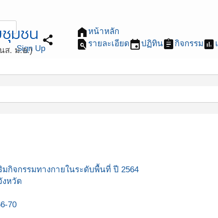
ยชุมชน
home
หน้าหลัก
share
find_in_page
event
assignment
assessment
รายละเอียด
ปฏิทิน
กิจกรรม
Sign Up
ส. ม.อ.)
มกิจกรรมทางกายในระดับพื้นที่ ปี 2564
ังหวัด
66-70