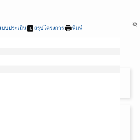
visibility_off
assessment
print
แบบประเมิน
สรุปโครงการ
พิมพ์