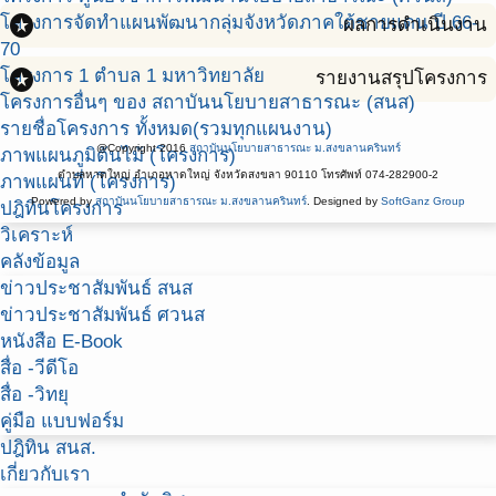
stars
โครงการจัดทำแผนพัฒนากลุ่มจังหวัดภาคใต้ชายแดน ปี 66-
ผลการดำเนินงาน
70
stars
โครงการ 1 ตำบล 1 มหาวิทยาลัย
รายงานสรุปโครงการ
โครงการอื่นๆ ของ สถาบันนโยบายสาธารณะ (สนส)
รายชื่อโครงการ ทั้งหมด(รวมทุกแผนงาน)
@Copyright 2016
สถาบันนโยบายสาธารณะ ม.สงขลานครินทร์
ภาพแผนภูมิต้นไม้ (โครงการ)
ตำบลหาดใหญ่ อำเภอหาดใหญ่ จังหวัดสงขลา 90110 โทรศัพท์ 074-282900-2
ภาพแผนที่ (โครงการ)
Powered by
สถาบันนโยบายสาธารณะ ม.สงขลานครินทร์
. Designed by
SoftGanz Group
ปฎิทินโครงการ
วิเคราะห์
คลังข้อมูล
ข่าวประชาสัมพันธ์ สนส
ข่าวประชาสัมพันธ์ ศวนส
หนังสือ E-Book
สื่อ -วีดีโอ
สื่อ -วิทยุ
คู่มือ แบบฟอร์ม
ปฎิทิน สนส.
เกี่ยวกับเรา