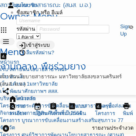
สถาบันนโยบายสาธารณะ (สนส. ม.อ.)
person
มุมสมาชิก
Owner Menu
ชื่อสมาชิก หรือ อีเมล์
Sign
visibility_off
apps
รหัสผ่าน
Up
menu
login
เข้าสู่ระบบ
Menu
restore
ลืมรหัสผ่าน?
assessment
หน้าแรก
งานกลาง พืชร่วมยาง
เว็บ สถาบันนโยบายสาธารณะ
เว็บ ศวนส.
สถาบันนโยบายสาธารณะ มหาวิทยาลัยสงขลานครินทร์
เว็บ 1ตำบล 1มหาวิทยาลัย
(สนส. ม.อ.)
share
เว็บ พัฒนาศักยภาพฯ สสส.
home
บริหารโครงการ
หน้าหลัก
find_in_page
event
assignment
assessment
assessment
print
โครงการยกระดับการขับเคลื่อนโยบายสาธารณะเพื่อส่งเสริม
ราย
แบบ
สรุป
กิจกรรมทางกายในระดับพื้นที่ ปี 2564
ละเอียด
ปฏิทิน
กิจกรรม
ประเมิน
โครงการ
พิมพ์
โครงการ บูรณาการขับเคลื่อนงานสร้างเสริมสุขภาวะ 77
stars
จังหวัด
รายงานประจำงวด
โครงการ ศูนย์วิชาการพัฒนานโยบายสาธารณะ (ศวนส)