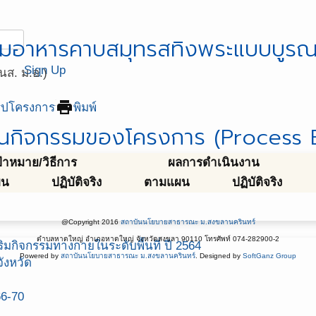
มอาหารคาบสมุทรสทิงพระแบบบูร
Sign Up
ส. ม.อ.)
print
ุปโครงการ
พิมพ์
นกิจกรรมของโครงการ (Process E
ป้าหมาย/วิธีการ
ผลการดำเนินงาน
ผน
ปฏิบัติจริง
ตามแผน
ปฏิบัติจริง
@Copyright 2016
สถาบันนโยบายสาธารณะ ม.สงขลานครินทร์
ตำบลหาดใหญ่ อำเภอหาดใหญ่ จังหวัดสงขลา 90110 โทรศัพท์ 074-282900-2
มกิจกรรมทางกายในระดับพื้นที่ ปี 2564
Powered by
สถาบันนโยบายสาธารณะ ม.สงขลานครินทร์
. Designed by
SoftGanz Group
ังหวัด
66-70