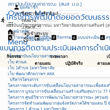
สถาบันนโยบายสาธารณะ (สนส. ม.อ.)
person
มุมสมาชิก
Owner Menu
ชื่อสมาชิก หรือ อีเมล์
โครงการพัฒนาต่อยอดวัฒนธรร
directions_run
รหัสผ่าน
apps
สถาบันนโยบายสาธารณะ มหาวิทยาลัยสงขลานครินทร์ (สน
home
หน้าหลัก
menu
login
เข้าสู่ระบบ
find_in_page
event
assignment
assessment
assessment
รายละเอียด
ปฏิทิน
กิจกรรม
แบบประเมิน
สร
Menu
restore
ลืมรหัสผ่าน?
แบบการติดตามประเมินผลการดำเนิ
หน้าแรก
เว็บ สถาบันนโยบายสาธารณะ
กิจกรรม
ระยะเวลา
เ
เว็บ ศวนส.
ตามแผน
ปฏิบัติจริง
ตามแ
เว็บ 1ตำบล 1มหาวิทยาลัย
เว็บ พัฒนาศักยภาพฯ สสส.
บริหารโครงการ
โครงการยกระดับการขับเคลื่อนโยบายสาธารณะเพื่อส่งเสริ
โครงการ บูรณาการขับเคลื่อนงานสร้างเสริมสุขภาวะ 77 จ
โครงการ ศูนย์วิชาการพัฒนานโยบายสาธารณะ (ศวนส)
โครงการจัดทำแผนพัฒนากลุ่มจังหวัดภาคใต้ชายแดน ปี 
โครงการ 1 ตำบล 1 มหาวิทยาลัย