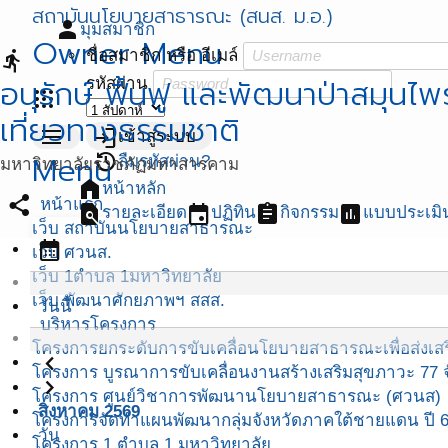
สถาบันนโยบายสาธารณะ (สนส. ม.อ.)
person
มุมสมาชิก
Owner Menu
ชื่อสมาชิก หรือ อีเมล์
directions_run
อนุรักษ์ ฟื้นฟู และพัฒนาป่าสมุนไพ
รหัสผ่าน
apps
เที่ยวทางธรรมชาติ
menu
login
เข้าสู่ระบบ
Menu
restore
ลืมรหัสผ่าน?
มหาวิทยาลัยราชภัฏมหาสารคาม
home
หน้าหลัก
share
หน้าแรก
find_in_page
event
assignment
assessment
รายละเอียด
ปฏิทิน
กิจกรรม
แบบประเมิ
เว็บ สถาบันนโยบายสาธารณะ
calendar_month
เว็บ ศวนส.
เว็บ 1ตำบล 1มหาวิทยาลัย
เว็บ พัฒนาศักยภาพฯ สสส.
วันนี้
บริหารโครงการ
โครงการยกระดับการขับเคลื่อนโยบายสาธารณะเพื่อส่งเสริ
navigate_before
โครงการ บูรณาการขับเคลื่อนงานสร้างเสริมสุขภาวะ 77 จ
navigate_next
โครงการ ศูนย์วิชาการพัฒนานโยบายสาธารณะ (ศวนส)
สิงหาคม 2569
โครงการจัดทำแผนพัฒนากลุ่มจังหวัดภาคใต้ชายแดน ปี 
วัน
โครงการ 1 ตำบล 1 มหาวิทยาลัย