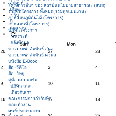
สัปดาห์
โครงการอื่นๆ ของ สถาบันนโยบายสาธารณะ (สนส)
เดือน
รายชื่อโครงการ ทั้งหมด(รวมทุกแผนงาน)
7 วัน
ภาพแผนภูมิต้นไม้ (โครงการ)
ปี
ภาพแผนที่ (โครงการ)
แผนงาน
ปฎิทินโครงการ
refresh
วิเคราะห์
คลังข้อมูล
Sun
Mon
ข่าวประชาสัมพันธ์ สนส
26
27
28
ข่าวประชาสัมพันธ์ ศวนส
หนังสือ E-Book
สื่อ -วีดีโอ
2
3
4
สื่อ -วิทยุ
คู่มือ แบบฟอร์ม
9
10
11
ปฎิทิน สนส.
เกี่ยวกับเรา
คณะกรรมการกำกับทิศ
16
17
18
คณะทำงาน
ศูนย์ประสานงาน
23
24
25